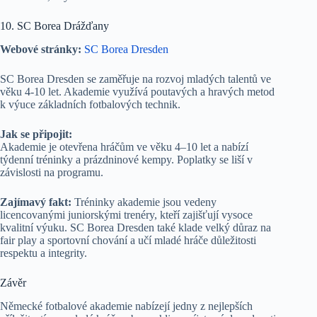
10. SC Borea Drážďany
Webové stránky:
SC Borea Dresden
SC Borea Dresden se zaměřuje na rozvoj mladých talentů ve
věku 4-10 let. Akademie využívá poutavých a hravých metod
k výuce základních fotbalových technik.
Jak se připojit:
Akademie je otevřena hráčům ve věku 4–10 let a nabízí
týdenní tréninky a prázdninové kempy. Poplatky se liší v
závislosti na programu.
Zajímavý fakt:
Tréninky akademie jsou vedeny
licencovanými juniorskými trenéry, kteří zajišťují vysoce
kvalitní výuku. SC Borea Dresden také klade velký důraz na
fair play a sportovní chování a učí mladé hráče důležitosti
respektu a integrity.
Závěr
Německé fotbalové akademie nabízejí jedny z nejlepších