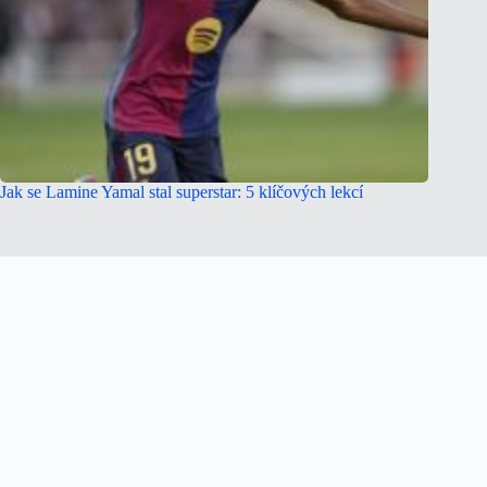
Jak se Lamine Yamal stal superstar: 5 klíčových lekcí