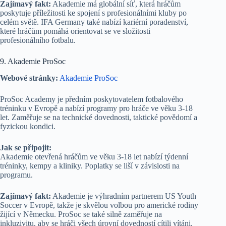
Zajímavý fakt:
Akademie má globální síť, která hráčům
poskytuje příležitosti ke spojení s profesionálními kluby po
celém světě. IFA Germany také nabízí kariérní poradenství,
které hráčům pomáhá orientovat se ve složitosti
profesionálního fotbalu.
9. Akademie ProSoc
Webové stránky:
Akademie ProSoc
ProSoc Academy je předním poskytovatelem fotbalového
tréninku v Evropě a nabízí programy pro hráče ve věku 3-18
let. Zaměřuje se na technické dovednosti, taktické povědomí a
fyzickou kondici.
Jak se připojit:
Akademie otevřená hráčům ve věku 3-18 let nabízí týdenní
tréninky, kempy a kliniky. Poplatky se liší v závislosti na
programu.
Zajímavý fakt:
Akademie je výhradním partnerem US Youth
Soccer v Evropě, takže je skvělou volbou pro americké rodiny
žijící v Německu. ProSoc se také silně zaměřuje na
inkluzivitu, aby se hráči všech úrovní dovedností cítili vítáni.