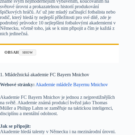
známé svým nejmodernějším vybavením, koučováním na
světové úrovni a prokazatelnou historií produkování
špičkových hráčů. Ať už jste mladý začínající fotbalista nebo
rodič, který hledá ty nejlepší příležitosti pro své dítě, zde je
podrobný průvodce 10 nejlepšími fotbalovými akademiemi v
Německu, včetně toho, jak se k nim připojit a čím je každá z
nich jedinečná.
OBSAH
SHOW
1. Mládežnická akademie FC Bayern Mnichov
Webové stránky:
Akademie mládeže Bayernu Mnichov
Akademie FC Bayern Mnichov je jednou z nejprestižnějších
na světě. Akademie známá produkcí hvězd jako Thomas
Müller a Philipp Lahm se zaměřuje na taktickou inteligenci,
disciplínu a mentální odolnost.
Jak se připojit:
Akademie hledá talenty v Německu i na mezinárodní úrovni.