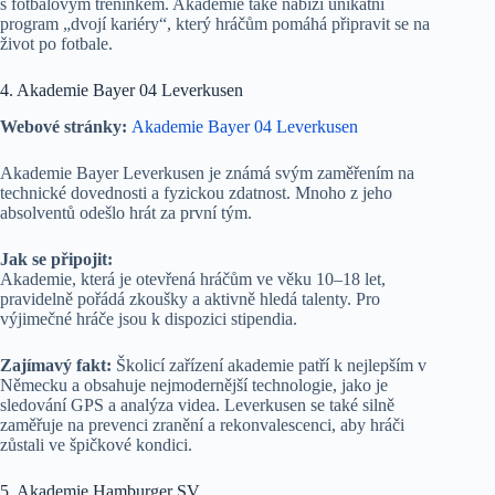
s fotbalovým tréninkem. Akademie také nabízí unikátní
program „dvojí kariéry“, který hráčům pomáhá připravit se na
život po fotbale.
4. Akademie Bayer 04 Leverkusen
Webové stránky:
Akademie Bayer 04 Leverkusen
Akademie Bayer Leverkusen je známá svým zaměřením na
technické dovednosti a fyzickou zdatnost. Mnoho z jeho
absolventů odešlo hrát za první tým.
Jak se připojit:
Akademie, která je otevřená hráčům ve věku 10–18 let,
pravidelně pořádá zkoušky a aktivně hledá talenty. Pro
výjimečné hráče jsou k dispozici stipendia.
Zajímavý fakt:
Školicí zařízení akademie patří k nejlepším v
Německu a obsahuje nejmodernější technologie, jako je
sledování GPS a analýza videa. Leverkusen se také silně
zaměřuje na prevenci zranění a rekonvalescenci, aby hráči
zůstali ve špičkové kondici.
5. Akademie Hamburger SV