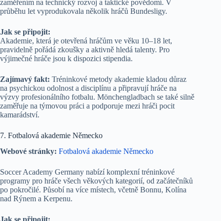
zaměřením na technický rozvoj a taktické povědomí. V
průběhu let vyprodukovala několik hráčů Bundesligy.
Jak se připojit:
Akademie, která je otevřená hráčům ve věku 10–18 let,
pravidelně pořádá zkoušky a aktivně hledá talenty. Pro
výjimečné hráče jsou k dispozici stipendia.
Zajímavý fakt:
Tréninkové metody akademie kladou důraz
na psychickou odolnost a disciplínu a připravují hráče na
výzvy profesionálního fotbalu. Mönchengladbach se také silně
zaměřuje na týmovou práci a podporuje mezi hráči pocit
kamarádství.
7. Fotbalová akademie Německo
Webové stránky:
Fotbalová akademie Německo
Soccer Academy Germany nabízí komplexní tréninkové
programy pro hráče všech věkových kategorií, od začátečníků
po pokročilé. Působí na více místech, včetně Bonnu, Kolína
nad Rýnem a Kerpenu.
Jak se připojit: