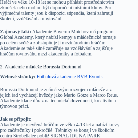
Hráči ve věku 10-18 let se mohou přihlásit prostřednictvím
zkoušek nebo mohou být doporučeni místními kluby. Pro
výjimečné talenty jsou k dispozici stipendia, která zahrnují
školení, vzdělávání a ubytování.
Zajímavý fakt:
Akademie Bayernu Mnichov má program
Global Academy, který nabízí kempy a mládežnické turnaje
po celém světě a zpřístupňuje ji mezinárodním hráčům.
Akademie se také silně zaměřuje na vzdělávání a zajišťuje
hráčům rovnováhu mezi akademiky a fotbalem.
2. Akademie mládeže Borussia Dortmund
Webové stránky:
Fotbalová akademie BVB Evonik
Borussia Dortmund je známá svým rozvojem mládeže a z
jejích řad vycházejí hvězdy jako Mario Götze a Marco Reus.
Akademie klade důraz na technické dovednosti, kreativitu a
týmovou práci.
Jak se připojit:
Akademie je otevřená hráčům ve věku 4-13 let a nabízí kurzy
pro začátečníky i pokročilé. Tréninky se konají ve školicím
centru Strobellalee poblíž SIGNAL IDUNA PARK.