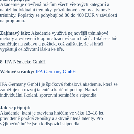
Akademie je otevřená hráčům všech věkových kategorií a
nabízí individuální tréninky, prázdninové kempy a týmové
tréninky. Poplatky se pohybují od 80 do 400 EUR v závislosti
na programu.
Zajímavý fakt:
Akademie využívá nejnovější tréninkové
metody a vybavení k optimalizaci výkonu hráčů. Také se silně
zaměřuje na zábavu a požitek, což zajišťuje, že si hráči
vypěstují celoživotní lásku ke hře.
8. IFA Německo GmbH
Webové stránky:
IFA Germany GmbH
IFA Germany GmbH je špičková fotbalová akademie, která se
zaměřuje na rozvoj talentů a kariérní postup. Nabízí
individuální školení, sportovní semináře a stipendia.
Jak se připojit:
Akademie, která je otevřená hráčům ve věku 12–18 let,
pravidelně pořádá zkoušky a aktivně hledá talenty. Pro
výjimečné hráče jsou k dispozici stipendia.