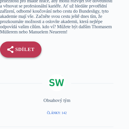
příležitostí pro mladé hráče, aby mohli rozvíjet své dovednosti
a věnovat se profesionální kariéře. Ať už hledáte prvotřídní
zařízení, odborné koučování nebo cestu do Bundesligy, tyto
akademie mají vše. Začněte svou cestu ještě dnes tím, že
prozkoumáte možnosti a oslovíte akademii, která nejlépe
odpovídá vašim cílům. kdo ví? Můžete být dalším Thomasem
Müllerem nebo Manuelem Neuerem!
SDÍLET
Obsahový tým
ČLÁNKY: 142