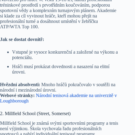
tréninkové prostředí s prvotřídním koučováním, podporou
sportovní vědy a komplexním turnajovým plánem. Akademie
si klade za cíl vyvinout hráče, kteří mohou přejít na
profesionální turné a dosáhnout umístění v žebříčku
ATP/WTA Top 100.
Jak se dostat dovnitř:
Vstupné je vysoce konkurenční a založené na výkonu a
potenciálu.
Hráči musí prokázat dovednosti a nasazení na elitní
úrovni.
Hvězdní absolventi:
Mnoho hráčů pokračovalo v soutěži na
národní i mezinárodní úrovni.
Webové stránky:
Národní tenisová akademie na univerzitě v
Loughborough
2. Millfield School (Street, Somerset)
Millfield School je známá svými sportovními programy a tenis
není výjimkou. Škola vychovala řadu profesionálních
sportovců a nabízí individuální tenisové programy