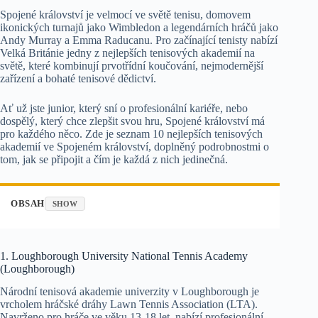
Spojené království je velmocí ve světě tenisu, domovem
ikonických turnajů jako Wimbledon a legendárních hráčů jako
Andy Murray a Emma Raducanu. Pro začínající tenisty nabízí
Velká Británie jedny z nejlepších tenisových akademií na
světě, které kombinují prvotřídní koučování, nejmodernější
zařízení a bohaté tenisové dědictví.
Ať už jste junior, který sní o profesionální kariéře, nebo
dospělý, který chce zlepšit svou hru, Spojené království má
pro každého něco. Zde je seznam 10 nejlepších tenisových
akademií ve Spojeném království, doplněný podrobnostmi o
tom, jak se připojit a čím je každá z nich jedinečná.
OBSAH
SHOW
1. Loughborough University National Tennis Academy
(Loughborough)
Národní tenisová akademie univerzity v Loughborough je
vrcholem hráčské dráhy Lawn Tennis Association (LTA).
Navrženo pro hráče ve věku 13-18 let, nabízí profesionální