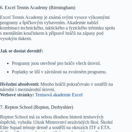
6. Excel Tennis Academy (Birmingham)
Excel Tennis Academy je známá svými vysoce výkonnými
programy a špičkovým vybavením. Akademie nabízí
kombinaci technického, taktického a fyzického tréninku spolu
s mentálním koučinkem k přípravě hráčů na zápasy pod
vysokým tlakem.
Jak se dostat dovnitř:
Programy jsou otevřené pro hráče všech úrovní.
Poplatky se liší v závislosti na zvoleném programu.
Hvězdní absolventi:
Mnoho hráčů pokračovalo v soutěži na
národní i mezinárodní úrovni.
Webové stránky:
Tenisová akademie Excel
7. Repton School (Repton, Derbyshire)
Repton School má za sebou dlouhou historii tenisových
úspěchů, vyhrála 11krát Mistrovství nezávislých škol. Školní
Elite Squad trénuje denně a soutěží na okruzích ITF a ETA.