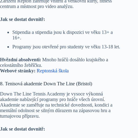
Zařízení Repton zahrnuje vnitřní a venkovní kurty, fitness
centrum a místnost pro video analýzu.
Jak se dostat dovnitř:
Stipendia a stipendia jsou k dispozici ve věku 13+ a
16+.
Programy jsou otevřené pro studenty ve věku 13-18 let.
Hvězdní absolventi:
Mnoho hráčů dosáhlo krajského a
celostátního žebříčku.
Webové stránky:
Reptonská škola
8. Tenisová akademie Down The Line (Bristol)
Down The Line Tennis Academy je vysoce výkonná
akademie nabízející programy pro hráče všech úrovní.
Akademie se zaměřuje na technické dovednosti, kondici a
mentální odolnost se silným důrazem na zápasovou hru a
turnajovou přípravu.
Jak se dostat dovnitř: