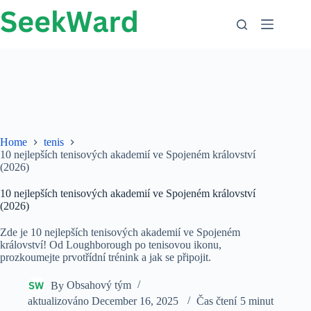
Přejít
na
obsah
Home
tenis
10 nejlepších tenisových akademií ve Spojeném království
(2026)
10 nejlepších tenisových akademií ve Spojeném království
(2026)
Zde je 10 nejlepších tenisových akademií ve Spojeném
království! Od Loughborough po tenisovou ikonu,
prozkoumejte prvotřídní trénink a jak se připojit.
By
Obsahový tým
aktualizováno
December 16, 2025
Čas čtení
5 minut