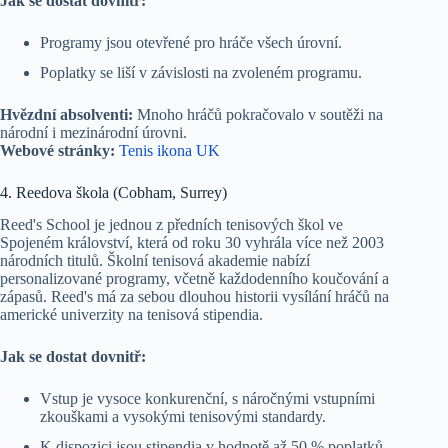
Jak se dostat dovnitř:
Programy jsou otevřené pro hráče všech úrovní.
Poplatky se liší v závislosti na zvoleném programu.
Hvězdní absolventi:
Mnoho hráčů pokračovalo v soutěži na
národní i mezinárodní úrovni.
Webové stránky:
Tenis ikona UK
4. Reedova škola (Cobham, Surrey)
Reed's School je jednou z předních tenisových škol ve
Spojeném království, která od roku 30 vyhrála více než 2003
národních titulů. Školní tenisová akademie nabízí
personalizované programy, včetně každodenního koučování a
zápasů. Reed's má za sebou dlouhou historii vysílání hráčů na
americké univerzity na tenisová stipendia.
Jak se dostat dovnitř:
Vstup je vysoce konkurenční, s náročnými vstupními
zkouškami a vysokými tenisovými standardy.
K dispozici jsou stipendia v hodnotě až 50 % poplatků.