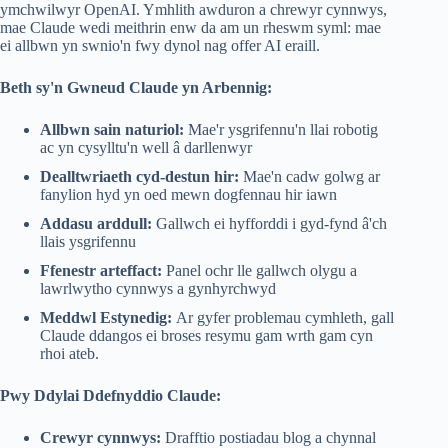
ymchwilwyr OpenAI. Ymhlith awduron a chrewyr cynnwys,
mae Claude wedi meithrin enw da am un rheswm syml: mae
ei allbwn yn swnio'n fwy dynol nag offer AI eraill.
Beth sy'n Gwneud Claude yn Arbennig:
Allbwn sain naturiol:
Mae'r ysgrifennu'n llai robotig
ac yn cysylltu'n well â darllenwyr
Dealltwriaeth cyd-destun hir:
Mae'n cadw golwg ar
fanylion hyd yn oed mewn dogfennau hir iawn
Addasu arddull:
Gallwch ei hyfforddi i gyd-fynd â'ch
llais ysgrifennu
Ffenestr arteffact:
Panel ochr lle gallwch olygu a
lawrlwytho cynnwys a gynhyrchwyd
Meddwl Estynedig:
Ar gyfer problemau cymhleth, gall
Claude ddangos ei broses resymu gam wrth gam cyn
rhoi ateb.
Pwy Ddylai Ddefnyddio Claude:
Crewyr cynnwys:
Drafftio postiadau blog a chynnal