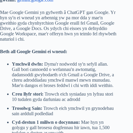
Mae Google Gemini yn gyfwerth â ChatGPT gan Google. Yr
hyn sy'n ei wneud yn arbennig yw pa mor dda y mae'n
gweithio gyda chynhyrchion Google eraill fel Gmail, Google
Drive, a Google Docs. Os ydych chi eisoes yn defnyddio
Google Workspace, mae'r offeryn hwn yn teimlo fel rhywbeth
naturiol i chi.
Beth all Google Gemini ei wneud:
Ymchwil dwfn:
Dyma'r nodwedd sy'n sefyll allan.
Gall bori cannoedd o wefannau'n awtomatig,
dadansoddi gwybodaeth o'ch Gmail a Google Drive, a
chreu adroddiadau ymchwil manwl mewn munudau.
Mae'n dangos ei broses feddwl i chi wrth iddi weithio.
Creu llyfr stori:
Trowch eich syniadau yn lyfrau stori
10 tudalen gyda darluniau ac adrodd
Trosolwg Sain:
Trowch eich ymchwil yn grynodebau
sain arddull podlediad
Cyd-destun 1 miliwn o docynnau:
Mae hyn yn
golygu y gall brosesu dogfennau hir iawn, tua 1,500
tudalen o destun ar unwaith.