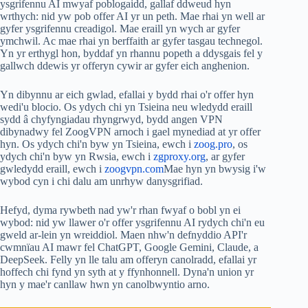
ysgrifennu AI mwyaf poblogaidd, gallaf ddweud hyn
wrthych: nid yw pob offer AI yr un peth. Mae rhai yn well ar
gyfer ysgrifennu creadigol. Mae eraill yn wych ar gyfer
ymchwil. Ac mae rhai yn berffaith ar gyfer tasgau technegol.
Yn yr erthygl hon, byddaf yn rhannu popeth a ddysgais fel y
gallwch ddewis yr offeryn cywir ar gyfer eich anghenion.
Yn dibynnu ar eich gwlad, efallai y bydd rhai o'r offer hyn
wedi'u blocio. Os ydych chi yn Tsieina neu wledydd eraill
sydd â chyfyngiadau rhyngrwyd, bydd angen VPN
dibynadwy fel ZoogVPN arnoch i gael mynediad at yr offer
hyn. Os ydych chi'n byw yn Tsieina, ewch i
zoog.pro
, os
ydych chi'n byw yn Rwsia, ewch i
zgproxy.org
, ar gyfer
gwledydd eraill, ewch i
zoogvpn.com
Mae hyn yn bwysig i'w
wybod cyn i chi dalu am unrhyw danysgrifiad.
Hefyd, dyma rywbeth nad yw'r rhan fwyaf o bobl yn ei
wybod: nid yw llawer o'r offer ysgrifennu AI rydych chi'n eu
gweld ar-lein yn wreiddiol. Maen nhw'n defnyddio API'r
cwmnïau AI mawr fel ChatGPT, Google Gemini, Claude, a
DeepSeek. Felly yn lle talu am offeryn canolradd, efallai yr
hoffech chi fynd yn syth at y ffynhonnell. Dyna'n union yr
hyn y mae'r canllaw hwn yn canolbwyntio arno.