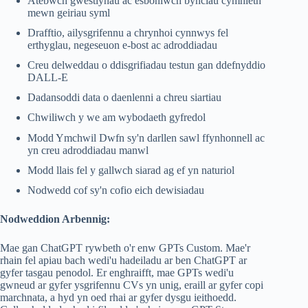
Atebwch gwestiynau ac esboniwch bynciau cymhleth
mewn geiriau syml
Drafftio, ailysgrifennu a chrynhoi cynnwys fel
erthyglau, negeseuon e-bost ac adroddiadau
Creu delweddau o ddisgrifiadau testun gan ddefnyddio
DALL-E
Dadansoddi data o daenlenni a chreu siartiau
Chwiliwch y we am wybodaeth gyfredol
Modd Ymchwil Dwfn sy'n darllen sawl ffynhonnell ac
yn creu adroddiadau manwl
Modd llais fel y gallwch siarad ag ef yn naturiol
Nodwedd cof sy'n cofio eich dewisiadau
Nodweddion Arbennig:
Mae gan ChatGPT rywbeth o'r enw GPTs Custom. Mae'r
rhain fel apiau bach wedi'u hadeiladu ar ben ChatGPT ar
gyfer tasgau penodol. Er enghraifft, mae GPTs wedi'u
gwneud ar gyfer ysgrifennu CVs yn unig, eraill ar gyfer copi
marchnata, a hyd yn oed rhai ar gyfer dysgu ieithoedd.