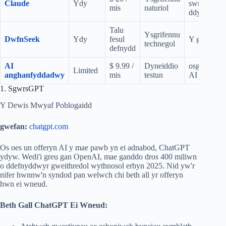
Claude
Ydy
swnio'n
mis
naturiol
ddynol
Talu
Ysgrifennu
DwfnSeek
Ydy
fesul
Y gost isaf
technegol
defnydd
AI
$ 9.99 /
Dyneiddio
osgoi canf
Limited
anghanfyddadwy
mis
testun
AI
1. SgwrsGPT
Y Dewis Mwyaf Poblogaidd
gwefan:
chatgpt.com
Os oes un offeryn AI y mae pawb yn ei adnabod, ChatGPT
ydyw. Wedi'i greu gan OpenAI, mae ganddo dros 400 miliwn
o ddefnyddwyr gweithredol wythnosol erbyn 2025. Nid yw'r
nifer hwnnw'n syndod pan welwch chi beth all yr offeryn
hwn ei wneud.
Beth Gall ChatGPT Ei Wneud: