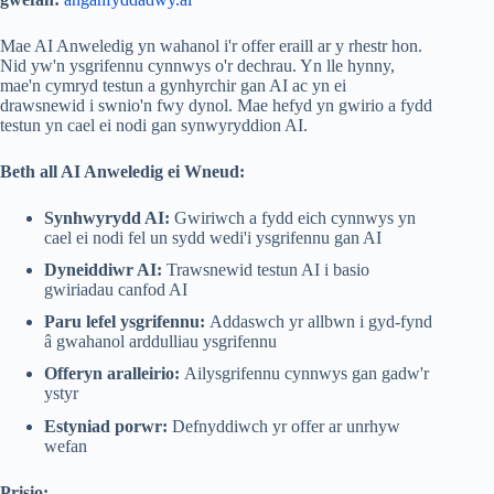
Mae AI Anweledig yn wahanol i'r offer eraill ar y rhestr hon.
Nid yw'n ysgrifennu cynnwys o'r dechrau. Yn lle hynny,
mae'n cymryd testun a gynhyrchir gan AI ac yn ei
drawsnewid i swnio'n fwy dynol. Mae hefyd yn gwirio a fydd
testun yn cael ei nodi gan synwyryddion AI.
Beth all AI Anweledig ei Wneud:
Synhwyrydd AI:
Gwiriwch a fydd eich cynnwys yn
cael ei nodi fel un sydd wedi'i ysgrifennu gan AI
Dyneiddiwr AI:
Trawsnewid testun AI i basio
gwiriadau canfod AI
Paru lefel ysgrifennu:
Addaswch yr allbwn i gyd-fynd
â gwahanol arddulliau ysgrifennu
Offeryn aralleirio:
Ailysgrifennu cynnwys gan gadw'r
ystyr
Estyniad porwr:
Defnyddiwch yr offer ar unrhyw
wefan
Prisio: