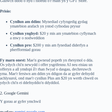
Gallwch ddod o hyd i filoedd o'r rhain yn y GPT Store.
Prisio:
Cynllun am ddim:
Mynediad cyfyngedig gydag
ymatebion arafach yn ystod cyfnodau prysur
Cynllun ynghyd:
$20 y mis am ymatebion cyflymach
a mwy o nodweddion
Cynllun pro:
$200 y mis am fynediad diderfyn a
pherfformiad gorau
Fy marn onest:
Mae'n gwneud popeth yn rhesymol o dda.
Os ydych chi'n newydd i offer ysgrifennu AI neu eisiau un
offeryn a all ymdopi â'r rhan fwyaf o dasgau, dechreuwch
yma. Mae'r fersiwn am ddim yn ddigon da ar gyfer defnydd
achlysurol, ond mae'r cynllun Plus am $20 yn werth chweil os
ydych chi'n ei ddefnyddio'n ddyddiol.
2. Google Gemini
Y gorau ar gyfer ymchwil
gwefan:
gemini.google.com