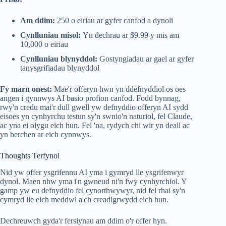
Am ddim:
250 o eiriau ar gyfer canfod a dynoli
Cynlluniau misol:
Yn dechrau ar $9.99 y mis am
10,000 o eiriau
Cynlluniau blynyddol:
Gostyngiadau ar gael ar gyfer
tanysgrifiadau blynyddol
Fy marn onest:
Mae'r offeryn hwn yn ddefnyddiol os oes
angen i gynnwys AI basio profion canfod. Fodd bynnag,
rwy'n credu mai'r dull gwell yw defnyddio offeryn AI sydd
eisoes yn cynhyrchu testun sy'n swnio'n naturiol, fel Claude,
ac yna ei olygu eich hun. Fel 'na, rydych chi wir yn deall ac
yn berchen ar eich cynnwys.
Thoughts Terfynol
Nid yw offer ysgrifennu AI yma i gymryd lle ysgrifenwyr
dynol. Maen nhw yma i'n gwneud ni'n fwy cynhyrchiol. Y
gamp yw eu defnyddio fel cynorthwywyr, nid fel rhai sy'n
cymryd lle eich meddwl a'ch creadigrwydd eich hun.
Dechreuwch gyda'r fersiynau am ddim o'r offer hyn.