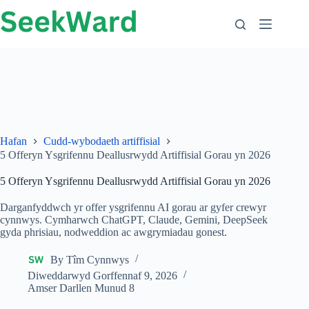
Neidio
i'r
cynnwys
Hafan
Cudd-wybodaeth artiffisial
5 Offeryn Ysgrifennu Deallusrwydd Artiffisial Gorau yn 2026
5 Offeryn Ysgrifennu Deallusrwydd Artiffisial Gorau yn 2026
Darganfyddwch yr offer ysgrifennu AI gorau ar gyfer crewyr
cynnwys. Cymharwch ChatGPT, Claude, Gemini, DeepSeek
gyda phrisiau, nodweddion ac awgrymiadau gonest.
By
Tîm Cynnwys
Diweddarwyd
Gorffennaf 9, 2026
Amser Darllen
Munud 8