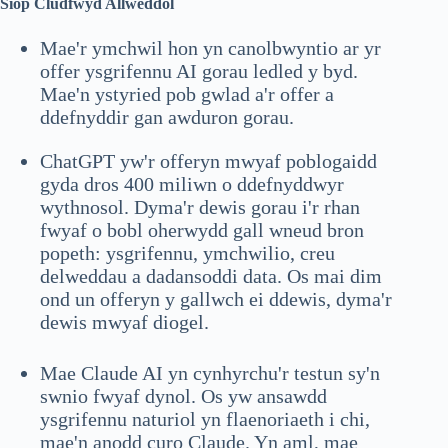
Siop Cludfwyd Allweddol
Mae'r ymchwil hon yn canolbwyntio ar yr
offer ysgrifennu AI gorau ledled y byd.
Mae'n ystyried pob gwlad a'r offer a
ddefnyddir gan awduron gorau.
ChatGPT yw'r offeryn mwyaf poblogaidd
gyda dros 400 miliwn o ddefnyddwyr
wythnosol. Dyma'r dewis gorau i'r rhan
fwyaf o bobl oherwydd gall wneud bron
popeth: ysgrifennu, ymchwilio, creu
delweddau a dadansoddi data. Os mai dim
ond un offeryn y gallwch ei ddewis, dyma'r
dewis mwyaf diogel.
Mae Claude AI yn cynhyrchu'r testun sy'n
swnio fwyaf dynol. Os yw ansawdd
ysgrifennu naturiol yn flaenoriaeth i chi,
mae'n anodd curo Claude. Yn aml, mae