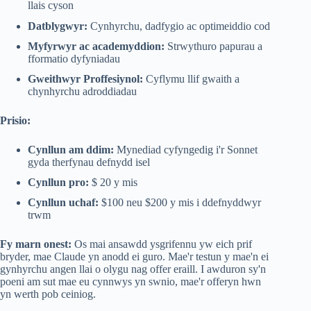
llais cyson
Datblygwyr:
Cynhyrchu, dadfygio ac optimeiddio cod
Myfyrwyr ac academyddion:
Strwythuro papurau a
fformatio dyfyniadau
Gweithwyr Proffesiynol:
Cyflymu llif gwaith a
chynhyrchu adroddiadau
Prisio:
Cynllun am ddim:
Mynediad cyfyngedig i'r Sonnet
gyda therfynau defnydd isel
Cynllun pro:
$ 20 y mis
Cynllun uchaf:
$100 neu $200 y mis i ddefnyddwyr
trwm
Fy marn onest:
Os mai ansawdd ysgrifennu yw eich prif
bryder, mae Claude yn anodd ei guro. Mae'r testun y mae'n ei
gynhyrchu angen llai o olygu nag offer eraill. I awduron sy'n
poeni am sut mae eu cynnwys yn swnio, mae'r offeryn hwn
yn werth pob ceiniog.