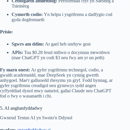
Cefnogaeth amlieithog:
Perfformiad cryf yn Saesneg a
Tsieinëeg
Cymorth codio:
Yn helpu i ysgrifennu a dadfygio cod
gyda dogfennaeth
Prisio:
Sgwrs am ddim:
Ar gael heb unrhyw gost
APIs:
Tua $0.28 fesul miliwn o docynnau mewnbwn
(mae ChatGPT yn codi $3 neu fwy am yr un peth)
Fy marn onest:
Ar gyfer ysgrifennu technegol, codio, a
gwaith academaidd, mae DeepSeek yn cynnig gwerth
anhygoel. Mae'r galluoedd rhesymu yn gryf. Fodd bynnag, ar
gyfer ysgrifennu creadigol neu gynnwys sydd angen
cyffyrddiad dynol mwy naturiol, gallai Claude neu ChatGPT
fod o fwy o wasanaeth i chi.
5. AI anghanfyddadwy
Gwneud Testun AI yn Swnio'n Ddynol
gwefan:
anganfyddadwy.ai