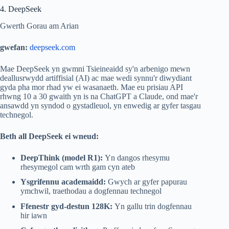
4. DeepSeek
Gwerth Gorau am Arian
gwefan:
deepseek.com
Mae DeepSeek yn gwmni Tsieineaidd sy'n arbenigo mewn
deallusrwydd artiffisial (AI) ac mae wedi synnu'r diwydiant
gyda pha mor rhad yw ei wasanaeth. Mae eu prisiau API
rhwng 10 a 30 gwaith yn is na ChatGPT a Claude, ond mae'r
ansawdd yn syndod o gystadleuol, yn enwedig ar gyfer tasgau
technegol.
Beth all DeepSeek ei wneud:
DeepThink (model R1):
Yn dangos rhesymu
rhesymegol cam wrth gam cyn ateb
Ysgrifennu academaidd:
Gwych ar gyfer papurau
ymchwil, traethodau a dogfennau technegol
Ffenestr gyd-destun 128K:
Yn gallu trin dogfennau
hir iawn