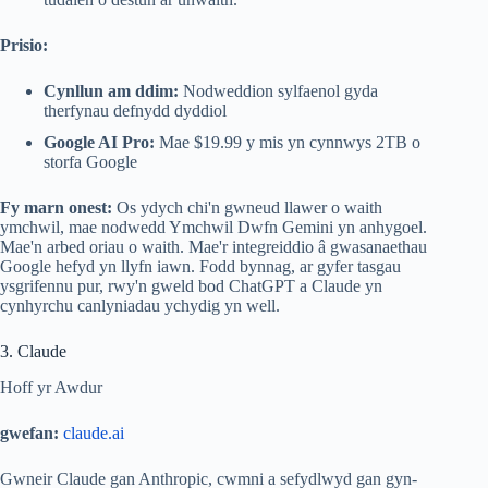
Prisio:
Cynllun am ddim:
Nodweddion sylfaenol gyda
therfynau defnydd dyddiol
Google AI Pro:
Mae $19.99 y mis yn cynnwys 2TB o
storfa Google
Fy marn onest:
Os ydych chi'n gwneud llawer o waith
ymchwil, mae nodwedd Ymchwil Dwfn Gemini yn anhygoel.
Mae'n arbed oriau o waith. Mae'r integreiddio â gwasanaethau
Google hefyd yn llyfn iawn. Fodd bynnag, ar gyfer tasgau
ysgrifennu pur, rwy'n gweld bod ChatGPT a Claude yn
cynhyrchu canlyniadau ychydig yn well.
3. Claude
Hoff yr Awdur
gwefan:
claude.ai
Gwneir Claude gan Anthropic, cwmni a sefydlwyd gan gyn-