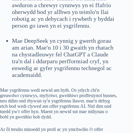
awduron a chrewyr cynnwys yn ei ffafrio
oherwydd bod yr allbwn yn teimlo'n llai
robotig ac yn debycach i rywbeth y byddai
person go iawn yn ei ysgrifennu.
Mae DeepSeek yn cynnig y gwerth gorau
am arian. Mae'n 10 i 30 gwaith yn rhatach
na chystadleuwyr fel ChatGPT a Claude
tra'n dal i ddarparu perfformiad cryf, yn
enwedig ar gyfer ysgrifennu technegol ac
academaidd.
Mae ysgrifennu wedi newid am byth. Os ydych chi'n
greawdwr cynnwys, myfyriwr, gweithiwr proffesiynol busnes,
neu ddim ond rhywun sy'n ysgrifennu llawer, mae'n debyg
eich bod wedi clywed am offer ysgrifennu AI. Nid dim ond
tuedd yw'r offer hyn. Maent yn newid sut mae miliynau o
bobl yn gweithio bob dydd.
Ar ôl treulio misoedd yn profi ac yn ymchwilio i'r offer