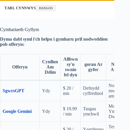
TABL CYNNWYS
DANGOS
Cymhariaeth Gyflym
Dyma dabl syml i'ch helpu i gymharu prif nodweddion
pob offeryn:
Allbwn
Cynllun
sy'n
gorau Ar
Nodwed
Offeryn
Am
swnio
gyfer
Allweddo
Ddim
fel dyn
Nodweddi
$ 20 /
Defnydd
SgwrsGPT
Ydy
mwyaf
mis
cyffredinol
amlbwrpas
Modd
$ 19.99
Tasgau
Google Gemini
Ydy
Ymchwil
/ mis
ymchwil
Dwfn
Testun sy'n
$ 20 /
Ysgrifennu