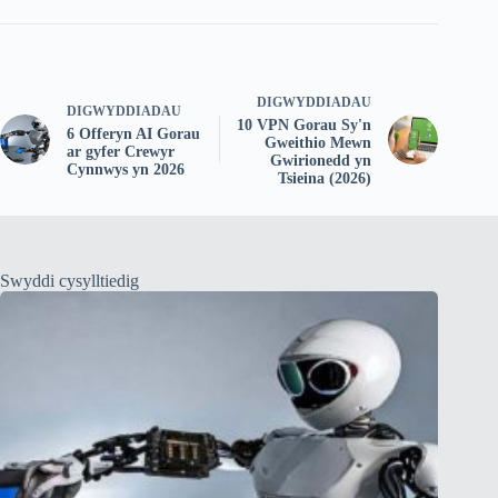
DIGWYDDIADAU
DIGWYDDIADAU
10 VPN Gorau Sy'n
6 Offeryn AI Gorau
Gweithio Mewn
ar gyfer Crewyr
Gwirionedd yn
Cynnwys yn 2026
Tsieina (2026)
Swyddi cysylltiedig