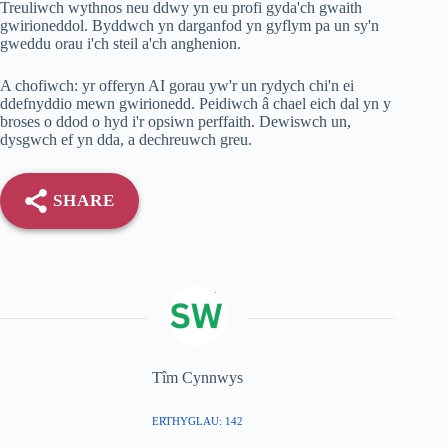
Treuliwch wythnos neu ddwy yn eu profi gyda'ch gwaith
gwirioneddol. Byddwch yn darganfod yn gyflym pa un sy'n
gweddu orau i'ch steil a'ch anghenion.
A chofiwch: yr offeryn AI gorau yw'r un rydych chi'n ei
ddefnyddio mewn gwirionedd. Peidiwch â chael eich dal yn y
broses o ddod o hyd i'r opsiwn perffaith. Dewiswch un,
dysgwch ef yn dda, a dechreuwch greu.
SHARE
Tîm Cynnwys
ERTHYGLAU: 142