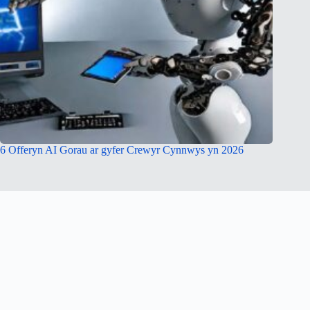
6 Offeryn AI Gorau ar gyfer Crewyr Cynnwys yn 2026