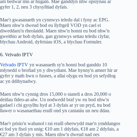
am bedwar mis ar hugain. Mae ganddyn nhw opsiynau ar
gyfer 1, 2, neu 3 chysylltiad dyfais.
Mae'r gwasanaeth yn cynnwys teledu dal i fyny ac EPG.
Maen nhw'n dweud bod eu llyfrgell VOD yn cael ei
diweddaru'n rheolaidd. Maen nhw'n honni eu bod nhw'n
gweithio ar bob dyfais, gan gynnwys setiau teledu clyfar,
blychau Android, dyfeisiau iOS, a blychau Formuler.
6. Velvado IPTV
Velvado IPTV
yn wasanaeth sy'n honni bod ganddo 10
mlynedd o brofiad yn y diwydiant. Mae hynny'n amser hir ar
gyfer y math hwn o fusnes, a allai olygu eu bod yn sefydlog
ac yn ddibynadwy.
Maen nhw'n cynnig dros 15,000 o sianeli a dros 20,000 o
deitlau fideo-ar-alw. Un nodwedd braf yw eu bod nhw'n
gadael i chi gysylltu hyd at 3 dyfais ar yr un pryd, tra bod
llawer o wasanaethau eraill ond yn caniatáu un neu ddau.
Mae'r prisio'n wahanol i rai eraill oherwydd mae'n ymddangos
ei fod yn fisol yn unig: €10 am 1 ddyfais, €18 am 2 ddyfais, a
€27 am 3 dyfais y mis. Maen nhw'n dweud nad oes