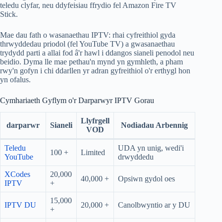
teledu clyfar, neu ddyfeisiau ffrydio fel Amazon Fire TV
Stick.
Mae dau fath o wasanaethau IPTV: rhai cyfreithiol gyda
thrwyddedau priodol (fel YouTube TV) a gwasanaethau
trydydd parti a allai fod â'r hawl i ddangos sianeli penodol neu
beidio. Dyma lle mae pethau'n mynd yn gymhleth, a pham
rwy'n gofyn i chi ddarllen yr adran gyfreithiol o'r erthygl hon
yn ofalus.
Cymhariaeth Gyflym o'r Darparwyr IPTV Gorau
Llyfrgell
darparwr
Sianeli
Nodiadau Arbennig
VOD
Teledu
UDA yn unig, wedi'i
100 +
Limited
YouTube
drwyddedu
XCodes
20,000
40,000 +
Opsiwn gydol oes
IPTV
+
15,000
IPTV DU
20,000 +
Canolbwyntio ar y DU
+