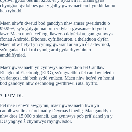
opsiwn gydol oes am $230, er y byddwn i'n ofalus gyda
chynigion gydol oes gan y gall y gwasanaethau hyn ddiflannu
heb rybudd.
Maen nhw'n dweud bod ganddyn nhw amser gweithredu o
99.99%, sy'n golygu mai prin y dylai'r gwasanaeth fynd i
lawr. Maen nhw'n cefnogi llawer o ddyfeisiau, gan gynnwys
ffonau Android, iPhones, cyfrifiaduron, a theleduon clyfar.
Maen nhw hefyd yn cynnig gwarant arian yn ôl 7 diwrnod,
sy'n gadael i chi roi cynnig arni gyda rhywfaint o
amddiffyniad.
Mae'r gwasanaeth yn cynnwys nodweddion fel Canllaw
Rhaglenni Electronig (EPG), sy'n gweithio fel canllaw teledu
yn dangos i chi beth sydd ymlaen. Maen nhw hefyd yn honni
bod ganddyn nhw dechnoleg gwrthrewi i atal byffro.
3. IPTV DU
Fel mae'r enw'n awgrymu, mae'r gwasanaeth hwn yn
canolbwyntio ar farchnad y Deyrnas Unedig. Mae ganddyn
nhw dros 15,000 o sianeli, gan gynnwys pob prif sianel yn y
DU ynghyd â chynnwys rhyngwladol.