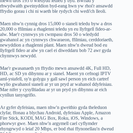
mewn dros 193 o wledydd ledled y byd. Bwriad y
rhwydwaith gweinyddion byd-eang hwn yw rhoi'r ansawdd
ffrydio gorau i chi ni waeth ble rydych chi wedi'ch lleoli.
Maen nhw'n cynnig dros 15,000 o sianeli teledu byw a dros
20,000 o ffilmiau a rhaglenni teledu yn eu llyfrgell fideo-ar-
alw. Mae'r cynnwys yn cwmpasu dros 50 o wledydd
gwahanol ac yn cynnwys chwaraeon, ffilmiau, cerddoriaeth,
newyddion a rhaglenni plant. Maen nhw'n dweud bod eu
llyfrgell fideo ar alw yn cael ei diweddaru bob 72 awr gyda
chynnwys newydd.
Mae'r gwasanaeth yn ffrydio mewn ansawdd 4K, Full HD,
HD, ac SD yn dibynnu ar y sianel. Maent yn cefnogi IPTV
aml-ystafell, sy'n golygu y gall sawl person yn eich cartref
wylio gwahanol sianeli ar yr un pryd ar wahanol ddyfeisiau.
Mae nifer y cysylltiadau ar yr un pryd yn dibynnu ar eich
cynllun tanysgrifio.
Ar gyfer dyfeisiau, maen nhw'n gweithio gyda theleduon
clyfar, ffonau a blychau Android, dyfeisiau Apple, Amazon
Fire Stick, KODI, MAG Box, Roku, iOS, Windows, a
phorwyr gwe. Maen nhw'n argymell cael cyflymder
rhyngrwyd o leiaf 20 Mbps, er bod rhai ffynonellau'n dweud