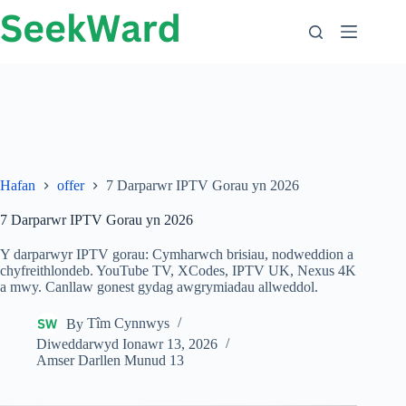
Neidio
i'r
cynnwys
Hafan
offer
7 Darparwr IPTV Gorau yn 2026
7 Darparwr IPTV Gorau yn 2026
Y darparwyr IPTV gorau: Cymharwch brisiau, nodweddion a
chyfreithlondeb. YouTube TV, XCodes, IPTV UK, Nexus 4K
a mwy. Canllaw gonest gydag awgrymiadau allweddol.
By
Tîm Cynnwys
Diweddarwyd
Ionawr 13, 2026
Amser Darllen
Munud 13