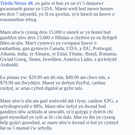
Teledu Nexus 4K
yn galw ei hun yn un o'r 5 darparwr
gwasanaeth gorau yn UDA. Maent wedi bod mewn busnes
ers dros 7 mlynedd, yn ôl eu gwefan, sy'n hirach na llawer o
wasanaethau tebyg.
Maen nhw'n cynnig dros 15,000 o sianeli ac yn honni bod
ganddyn nhw dros 15,000 o ffilmiau a chyfresi yn eu llyfrgell
fideo-ar-alw. Mae'r cynnwys yn cwmpasu llawer o
ranbarthau, gan gynnwys Canada, UDA, y DU, Portiwgal,
Albania, India, yr Almaen, yr Eidal, Ffrainc, Brasil, Romania,
Gwlad Groeg, Sbaen, Iwerddon, America Ladin, a gwledydd
Arabaidd.
Eu prisiau yw: $29.99 am dri mis, $49.99 am chwe mis, a
$79.99 am flwyddyn. Maent yn derbyn PayPal, cardiau
credyd, ac arian cyfred digidol ar gyfer talu.
Maen nhw'n sôn am gael nodwedd dal i fyny, canllaw EPG, a
sefydlogrwydd o 98%. Maen nhw hefyd yn dweud bod
ganddyn nhw actifadu ar unwaith, sy'n golygu y dylech chi
gael mynediad yn syth ar ôl i chi dalu. Mae eu tîm yn cynnig
help gyda'r gosodiad, ac maen nhw'n dweud ei fod yn cymryd
llai na 5 munud i'w sefydlu.