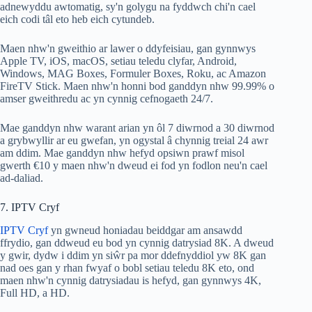
adnewyddu awtomatig, sy'n golygu na fyddwch chi'n cael
eich codi tâl eto heb eich cytundeb.
Maen nhw'n gweithio ar lawer o ddyfeisiau, gan gynnwys
Apple TV, iOS, macOS, setiau teledu clyfar, Android,
Windows, MAG Boxes, Formuler Boxes, Roku, ac Amazon
FireTV Stick. Maen nhw'n honni bod ganddyn nhw 99.99% o
amser gweithredu ac yn cynnig cefnogaeth 24/7.
Mae ganddyn nhw warant arian yn ôl 7 diwrnod a 30 diwrnod
a grybwyllir ar eu gwefan, yn ogystal â chynnig treial 24 awr
am ddim. Mae ganddyn nhw hefyd opsiwn prawf misol
gwerth €10 y maen nhw'n dweud ei fod yn fodlon neu'n cael
ad-daliad.
7. IPTV Cryf
IPTV Cryf
yn gwneud honiadau beiddgar am ansawdd
ffrydio, gan ddweud eu bod yn cynnig datrysiad 8K. A dweud
y gwir, dydw i ddim yn siŵr pa mor ddefnyddiol yw 8K gan
nad oes gan y rhan fwyaf o bobl setiau teledu 8K eto, ond
maen nhw'n cynnig datrysiadau is hefyd, gan gynnwys 4K,
Full HD, a HD.