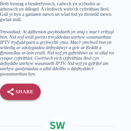
Beth bynnag a benderfynwch, cadwch yn wybodus ac
arhoswch yn ddiogel. A chofiwch wirio'ch cyfreithiau lleol.
Gall yr hyn a ganiateir mewn un wlad fod yn drosedd mewn
gwlad arall.
Ymwadiad: At ddibenion gwybodaeth yn unig y mae'r erthygl
hon. Nid wyf wedi gwirio trwyddedau unrhyw wasanaethau
IPTV trydydd parti a grybwyllir yma. Mae'r ymchwil hon yn
seiliedig ar adolygiadau defnyddwyr a geir ar Reddit a
ffynonellau ar-lein eraill. Nid wyf yn gyfreithiwr ac ni allaf roi
cyngor cyfreithiol. Gwiriwch eich cyfreithiau lleol cyn
defnyddio unrhyw wasanaeth IPTV. Nid wyf yn gyfrifol am
unrhyw ganlyniadau a allai ddeillio o ddefnyddio'r
gwasanaethau hyn.
SHARE