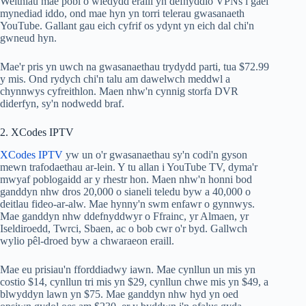
Weithiau mae pobl o wledydd eraill yn defnyddio VPNs i gael
mynediad iddo, ond mae hyn yn torri telerau gwasanaeth
YouTube. Gallant gau eich cyfrif os ydynt yn eich dal chi'n
gwneud hyn.
Mae'r pris yn uwch na gwasanaethau trydydd parti, tua $72.99
y mis. Ond rydych chi'n talu am dawelwch meddwl a
chynnwys cyfreithlon. Maen nhw'n cynnig storfa DVR
diderfyn, sy'n nodwedd braf.
2. XCodes IPTV
XCodes IPTV
yw un o'r gwasanaethau sy'n codi'n gyson
mewn trafodaethau ar-lein. Y tu allan i YouTube TV, dyma'r
mwyaf poblogaidd ar y rhestr hon. Maen nhw'n honni bod
ganddyn nhw dros 20,000 o sianeli teledu byw a 40,000 o
deitlau fideo-ar-alw. Mae hynny'n swm enfawr o gynnwys.
Mae ganddyn nhw ddefnyddwyr o Ffrainc, yr Almaen, yr
Iseldiroedd, Twrci, Sbaen, ac o bob cwr o'r byd. Gallwch
wylio pêl-droed byw a chwaraeon eraill.
Mae eu prisiau'n fforddiadwy iawn. Mae cynllun un mis yn
costio $14, cynllun tri mis yn $29, cynllun chwe mis yn $49, a
blwyddyn lawn yn $75. Mae ganddyn nhw hyd yn oed