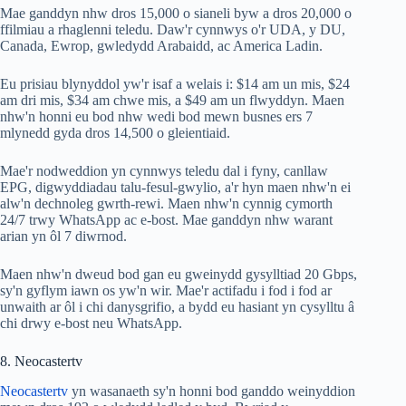
Mae ganddyn nhw dros 15,000 o sianeli byw a dros 20,000 o
ffilmiau a rhaglenni teledu. Daw'r cynnwys o'r UDA, y DU,
Canada, Ewrop, gwledydd Arabaidd, ac America Ladin.
Eu prisiau blynyddol yw'r isaf a welais i: $14 am un mis, $24
am dri mis, $34 am chwe mis, a $49 am un flwyddyn. Maen
nhw'n honni eu bod nhw wedi bod mewn busnes ers 7
mlynedd gyda dros 14,500 o gleientiaid.
Mae'r nodweddion yn cynnwys teledu dal i fyny, canllaw
EPG, digwyddiadau talu-fesul-gwylio, a'r hyn maen nhw'n ei
alw'n dechnoleg gwrth-rewi. Maen nhw'n cynnig cymorth
24/7 trwy WhatsApp ac e-bost. Mae ganddyn nhw warant
arian yn ôl 7 diwrnod.
Maen nhw'n dweud bod gan eu gweinydd gysylltiad 20 Gbps,
sy'n gyflym iawn os yw'n wir. Mae'r actifadu i fod i fod ar
unwaith ar ôl i chi danysgrifio, a bydd eu hasiant yn cysylltu â
chi drwy e-bost neu WhatsApp.
8. Neocastertv
Neocastertv
yn wasanaeth sy'n honni bod ganddo weinyddion