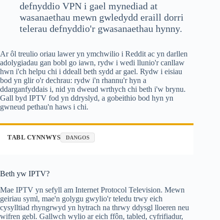
defnyddio VPN i gael mynediad at
wasanaethau mewn gwledydd eraill dorri
telerau defnyddio'r gwasanaethau hynny.
Ar ôl treulio oriau lawer yn ymchwilio i Reddit ac yn darllen
adolygiadau gan bobl go iawn, rydw i wedi llunio'r canllaw
hwn i'ch helpu chi i ddeall beth sydd ar gael. Rydw i eisiau
bod yn glir o'r dechrau: rydw i'n rhannu'r hyn a
ddarganfyddais i, nid yn dweud wrthych chi beth i'w brynu.
Gall byd IPTV fod yn ddryslyd, a gobeithio bod hyn yn
gwneud pethau'n haws i chi.
TABL CYNNWYS
DANGOS
Beth yw IPTV?
Mae IPTV yn sefyll am Internet Protocol Television. Mewn
geiriau syml, mae'n golygu gwylio'r teledu trwy eich
cysylltiad rhyngrwyd yn hytrach na thrwy ddysgl lloeren neu
wifren gebl. Gallwch wylio ar eich ffôn, tabled, cyfrifiadur,