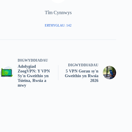
Tîm Cynnwys
ERTHYGLAU: 142
DIGWYDDIADAU
DIGWYDDIADAU
Adolygiad
ZoogVPN: Y VPN
5 VPN Gorau sy'n
Sy'n Gweithio yn
Gweithio yn Rwsia
Tsieina, Rwsia a
2026
mwy