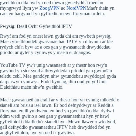
gweithio'n dda hyd yn oed mewn gwledydd â rheolau
rhyngrwyd llym yw
ZoogVPN
ac
NordVPN
Mae'r rhain yn
cael eu hargymell yn gyffredin mewn fforymau ar-lein.
Pwysig: Deall Ochr Gyfreithiol IPTV
Rwyf am fod yn onest iawn gyda chi am rywbeth pwysig.
Mae cyfreithlondeb gwasanaethau IPTV yn dibynnu ar ble
rydych chi'n byw ac a oes gan y gwasanaeth drwyddedau
priodol ar gyfer y cynnwys y mae'n ei ddangos.
YouTube TV yw'r unig wasanaeth ar y rhestr hon rwy'n
gwybod yn sicr sydd â thrwyddedau priodol gan gwmnïau
teledu cebl. Mae ganddyn nhw gytundebau swyddogol gyda
darparwyr cynnwys. Fodd bynnag, dim ond yn yr Unol
Daleithiau maen nhw'n gweithio.
Mae'r gwasanaethau eraill ar y rhestr hon yn cynnig miloedd o
sianeli am brisiau isel iawn. Er bod defnyddwyr ar Reddit a
fforymau eraill yn dweud eu bod yn gweithio'n dda, dydw i
ddim wedi gwirio a oes gan y gwasanaethau hyn yr hawl
gyfreithiol i ddarlledu'r sianeli hyn. Mewn llawer o wledydd,
gall defnyddio gwasanaethau IPTV heb drwydded fod yn
anghyfreithlon, hyd yn oed i'r gwyliwr.