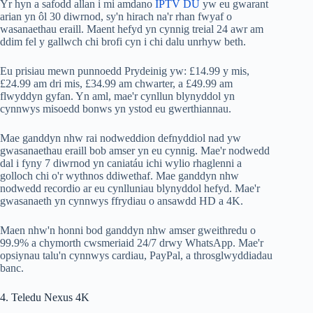
Yr hyn a safodd allan i mi amdano
IPTV DU
yw eu gwarant
arian yn ôl 30 diwrnod, sy'n hirach na'r rhan fwyaf o
wasanaethau eraill. Maent hefyd yn cynnig treial 24 awr am
ddim fel y gallwch chi brofi cyn i chi dalu unrhyw beth.
Eu prisiau mewn punnoedd Prydeinig yw: £14.99 y mis,
£24.99 am dri mis, £34.99 am chwarter, a £49.99 am
flwyddyn gyfan. Yn aml, mae'r cynllun blynyddol yn
cynnwys misoedd bonws yn ystod eu gwerthiannau.
Mae ganddyn nhw rai nodweddion defnyddiol nad yw
gwasanaethau eraill bob amser yn eu cynnig. Mae'r nodwedd
dal i fyny 7 diwrnod yn caniatáu ichi wylio rhaglenni a
golloch chi o'r wythnos ddiwethaf. Mae ganddyn nhw
nodwedd recordio ar eu cynlluniau blynyddol hefyd. Mae'r
gwasanaeth yn cynnwys ffrydiau o ansawdd HD a 4K.
Maen nhw'n honni bod ganddyn nhw amser gweithredu o
99.9% a chymorth cwsmeriaid 24/7 drwy WhatsApp. Mae'r
opsiynau talu'n cynnwys cardiau, PayPal, a throsglwyddiadau
banc.
4. Teledu Nexus 4K