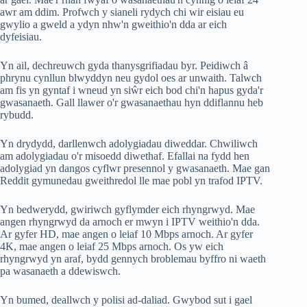
awr am ddim. Profwch y sianeli rydych chi wir eisiau eu
gwylio a gweld a ydyn nhw'n gweithio'n dda ar eich
dyfeisiau.
Yn ail, dechreuwch gyda thanysgrifiadau byr. Peidiwch â
phrynu cynllun blwyddyn neu gydol oes ar unwaith. Talwch
am fis yn gyntaf i wneud yn siŵr eich bod chi'n hapus gyda'r
gwasanaeth. Gall llawer o'r gwasanaethau hyn ddiflannu heb
rybudd.
Yn drydydd, darllenwch adolygiadau diweddar. Chwiliwch
am adolygiadau o'r misoedd diwethaf. Efallai na fydd hen
adolygiad yn dangos cyflwr presennol y gwasanaeth. Mae gan
Reddit gymunedau gweithredol lle mae pobl yn trafod IPTV.
Yn bedwerydd, gwiriwch gyflymder eich rhyngrwyd. Mae
angen rhyngrwyd da arnoch er mwyn i IPTV weithio'n dda.
Ar gyfer HD, mae angen o leiaf 10 Mbps arnoch. Ar gyfer
4K, mae angen o leiaf 25 Mbps arnoch. Os yw eich
rhyngrwyd yn araf, bydd gennych broblemau byffro ni waeth
pa wasanaeth a ddewiswch.
Yn bumed, deallwch y polisi ad-daliad. Gwybod sut i gael