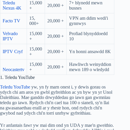
Teledu
15,000
7+ blynedd mewn
20,000 +
Nexus 4K
+
busnes
15,
VPN am ddim wedi'i
Facto TV
20,000 +
000+
gynnwys
Velvado
15,000
Profiad blynyddoedd
20,000 +
IPTV
+
10
15,000
IPTV Cryf
20,000 +
Yn honni ansawdd 8K
+
15,000
Hawliwch weinyddion
20,000 +
Neocastertv
+
mewn 189 o wledydd
1. Teledu YouTube
Teledu YouTube
yw, yn fy marn onest i, y dewis gorau os
ydych chi am aros yn gwbl gyfreithlon ac yn byw yn yr Unol
Daleithiau. Mae ganddo drwyddedau go iawn gan gwmnïau
teledu go iawn. Rydych chi'n cael tua 100 o sianeli, sy'n llai
na gwasanaethau eraill ar y rhestr hon, ond rydych chi'n
gwybod nad ydych chi'n torri unrhyw gyfreithiau.
Yr anfantais fawr yw mai dim ond yn UDA y mae'n gweithio.