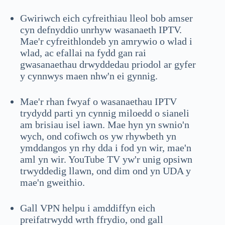
Gwiriwch eich cyfreithiau lleol bob amser
cyn defnyddio unrhyw wasanaeth IPTV.
Mae'r cyfreithlondeb yn amrywio o wlad i
wlad, ac efallai na fydd gan rai
gwasanaethau drwyddedau priodol ar gyfer
y cynnwys maen nhw'n ei gynnig.
Mae'r rhan fwyaf o wasanaethau IPTV
trydydd parti yn cynnig miloedd o sianeli
am brisiau isel iawn. Mae hyn yn swnio'n
wych, ond cofiwch os yw rhywbeth yn
ymddangos yn rhy dda i fod yn wir, mae'n
aml yn wir. YouTube TV yw'r unig opsiwn
trwyddedig llawn, ond dim ond yn UDA y
mae'n gweithio.
Gall VPN helpu i amddiffyn eich
preifatrwydd wrth ffrydio, ond gall