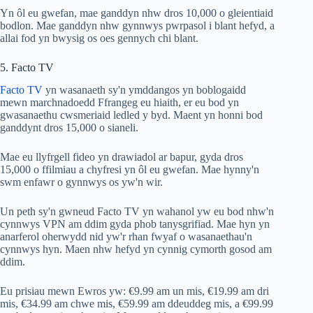
Yn ôl eu gwefan, mae ganddyn nhw dros 10,000 o gleientiaid
bodlon. Mae ganddyn nhw gynnwys pwrpasol i blant hefyd, a
allai fod yn bwysig os oes gennych chi blant.
5. Facto TV
Facto TV
yn wasanaeth sy'n ymddangos yn boblogaidd
mewn marchnadoedd Ffrangeg eu hiaith, er eu bod yn
gwasanaethu cwsmeriaid ledled y byd. Maent yn honni bod
ganddynt dros 15,000 o sianeli.
Mae eu llyfrgell fideo yn drawiadol ar bapur, gyda dros
15,000 o ffilmiau a chyfresi yn ôl eu gwefan. Mae hynny'n
swm enfawr o gynnwys os yw'n wir.
Un peth sy'n gwneud Facto TV yn wahanol yw eu bod nhw'n
cynnwys VPN am ddim gyda phob tanysgrifiad. Mae hyn yn
anarferol oherwydd nid yw'r rhan fwyaf o wasanaethau'n
cynnwys hyn. Maen nhw hefyd yn cynnig cymorth gosod am
ddim.
Eu prisiau mewn Ewros yw: €9.99 am un mis, €19.99 am dri
mis, €34.99 am chwe mis, €59.99 am ddeuddeg mis, a €99.99