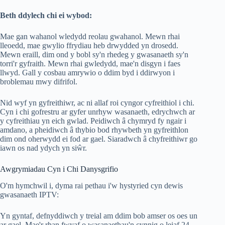
Beth ddylech chi ei wybod:
Mae gan wahanol wledydd reolau gwahanol. Mewn rhai
lleoedd, mae gwylio ffrydiau heb drwydded yn drosedd.
Mewn eraill, dim ond y bobl sy'n rhedeg y gwasanaeth sy'n
torri'r gyfraith. Mewn rhai gwledydd, mae'n disgyn i faes
llwyd. Gall y cosbau amrywio o ddim byd i ddirwyon i
broblemau mwy difrifol.
Nid wyf yn gyfreithiwr, ac ni allaf roi cyngor cyfreithiol i chi.
Cyn i chi gofrestru ar gyfer unrhyw wasanaeth, edrychwch ar
y cyfreithiau yn eich gwlad. Peidiwch â chymryd fy ngair i
amdano, a pheidiwch â thybio bod rhywbeth yn gyfreithlon
dim ond oherwydd ei fod ar gael. Siaradwch â chyfreithiwr go
iawn os nad ydych yn siŵr.
Awgrymiadau Cyn i Chi Danysgrifio
O'm hymchwil i, dyma rai pethau i'w hystyried cyn dewis
gwasanaeth IPTV:
Yn gyntaf, defnyddiwch y treial am ddim bob amser os oes un
ar gael. Mae'r rhan fwyaf o wasanaethau'n cynnig o leiaf 24