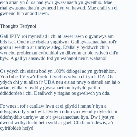
eich arian yn ôl os nad yw'r gwasanaeth yn gweithio. Mae
rhai gwasanaethau'n gwneud hyn yn hawdd. Mae eraill yn ei
gwneud hi'n anodd iawn.
Thoughts Terfynol
Gall IPTV roi mynediad i chi at lawer iawn o gynnwys am
bris isel. Ond mae risgiau ynghlwm. Gall gwasanaethau roi'r
gorau i weithio ar unrhyw adeg. Efallai y byddwch chi'n
wynebu problemau cyfreithiol yn dibynnu ar ble rydych chi'n
byw. A gall yr ansawdd fod yn wahanol neu'n wahanol.
Os ydych chi eisiau bod yn 100% ddiogel ac yn gyfreithlon,
YouTube TV yw'r ffordd i fynd os ydych chi yn UDA. Os
ydych chi y tu allan i'r UDA neu eisiau mwy o sianeli am lai o
arian, efallai y bydd y gwasanaethau trydydd parti o
ddiddordeb i chi. Deallwch y risgiau os gwelwch yn dda.
Fe wnes i roi’r canllaw hwn at ei gilydd i rannu’r hyn a
ddysgais o fy ymchwil. Dydw i ddim yn dweud y dylech chi
ddefnyddio unrhyw un o’r gwasanaethau hyn. Dw i jyst yn
dweud wrthych chi beth sydd ar gael. Chi biau’r dewis, a’r
cyfrifoldeb hefyd.