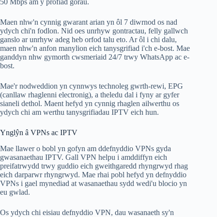
50 Mbps am y profiad gorau.
Maen nhw'n cynnig gwarant arian yn ôl 7 diwrnod os nad
ydych chi'n fodlon. Nid oes unrhyw gontractau, felly gallwch
ganslo ar unrhyw adeg heb orfod talu eto. Ar ôl i chi dalu,
maen nhw'n anfon manylion eich tanysgrifiad i'ch e-bost. Mae
ganddyn nhw gymorth cwsmeriaid 24/7 trwy WhatsApp ac e-
bost.
Mae'r nodweddion yn cynnwys technoleg gwrth-rewi, EPG
(canllaw rhaglenni electronig), a theledu dal i fyny ar gyfer
sianeli dethol. Maent hefyd yn cynnig rhaglen ailwerthu os
ydych chi am werthu tanysgrifiadau IPTV eich hun.
Ynglŷn â VPNs ac IPTV
Mae llawer o bobl yn gofyn am ddefnyddio VPNs gyda
gwasanaethau IPTV. Gall VPN helpu i amddiffyn eich
preifatrwydd trwy guddio eich gweithgaredd rhyngrwyd rhag
eich darparwr rhyngrwyd. Mae rhai pobl hefyd yn defnyddio
VPNs i gael mynediad at wasanaethau sydd wedi'u blocio yn
eu gwlad.
Os ydych chi eisiau defnyddio VPN, dau wasanaeth sy'n