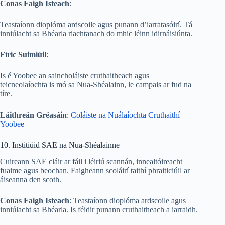
Conas Faigh Isteach
:
Teastaíonn dioplóma ardscoile agus punann d’iarratasóirí. Tá
inniúlacht sa Bhéarla riachtanach do mhic léinn idirnáisiúnta.
Fíric Suimiúil
:
Is é Yoobee an saincholáiste cruthaitheach agus
teicneolaíochta is mó sa Nua-Shéalainn, le campais ar fud na
tíre.
Láithreán Gréasáin
:
Coláiste na Nuálaíochta Cruthaithí
Yoobee
10. Institiúid SAE na Nua-Shéalainne
Cuireann SAE cláir ar fáil i léiriú scannán, innealtóireacht
fuaime agus beochan. Faigheann scoláirí taithí phraiticiúil ar
áiseanna den scoth.
Conas Faigh Isteach
: Teastaíonn dioplóma ardscoile agus
inniúlacht sa Bhéarla. Is féidir punann cruthaitheach a iarraidh.