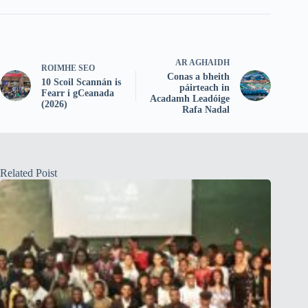
AR AGHAIDH
ROIMHE SEO
Conas a bheith
10 Scoil Scannán is
páirteach in
Fearr i gCeanada
Acadamh Leadóige
(2026)
Rafa Nadal
Related Poist