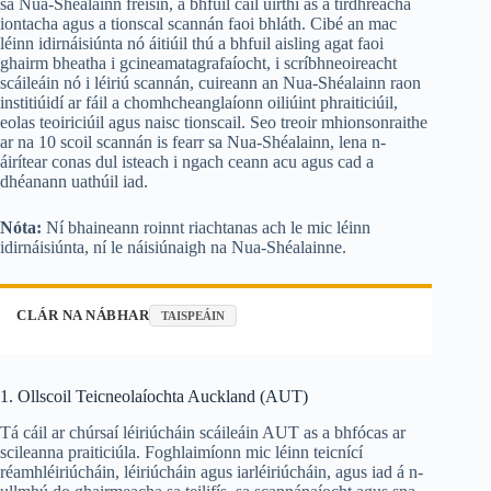
sa Nua-Shéalainn freisin, a bhfuil cáil uirthi as a tírdhreacha
iontacha agus a tionscal scannán faoi bhláth. Cibé an mac
léinn idirnáisiúnta nó áitiúil thú a bhfuil aisling agat faoi
ghairm bheatha i gcineamatagrafaíocht, i scríbhneoireacht
scáileáin nó i léiriú scannán, cuireann an Nua-Shéalainn raon
institiúidí ar fáil a chomhcheanglaíonn oiliúint phraiticiúil,
eolas teoiriciúil agus naisc tionscail. Seo treoir mhionsonraithe
ar na 10 scoil scannán is fearr sa Nua-Shéalainn, lena n-
áirítear conas dul isteach i ngach ceann acu agus cad a
dhéanann uathúil iad.
Nóta:
Ní bhaineann roinnt riachtanas ach le mic léinn
idirnáisiúnta, ní le náisiúnaigh na Nua-Shéalainne.
CLÁR NA NÁBHAR
TAISPEÁIN
1. Ollscoil Teicneolaíochta Auckland (AUT)
Tá cáil ar chúrsaí léiriúcháin scáileáin AUT as a bhfócas ar
scileanna praiticiúla. Foghlaimíonn mic léinn teicnící
réamhléiriúcháin, léiriúcháin agus iarléiriúcháin, agus iad á n-