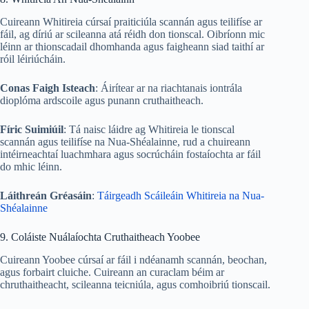
Cuireann Whitireia cúrsaí praiticiúla scannán agus teilifíse ar
fáil, ag díriú ar scileanna atá réidh don tionscal. Oibríonn mic
léinn ar thionscadail dhomhanda agus faigheann siad taithí ar
róil léiriúcháin.
Conas Faigh Isteach
: Áirítear ar na riachtanais iontrála
dioplóma ardscoile agus punann cruthaitheach.
Fíric Suimiúil
: Tá naisc láidre ag Whitireia le tionscal
scannán agus teilifíse na Nua-Shéalainne, rud a chuireann
intéirneachtaí luachmhara agus socrúcháin fostaíochta ar fáil
do mhic léinn.
Láithreán Gréasáin
:
Táirgeadh Scáileáin Whitireia na Nua-
Shéalainne
9. Coláiste Nuálaíochta Cruthaitheach Yoobee
Cuireann Yoobee cúrsaí ar fáil i ndéanamh scannán, beochan,
agus forbairt cluiche. Cuireann an curaclam béim ar
chruthaitheacht, scileanna teicniúla, agus comhoibriú tionscail.