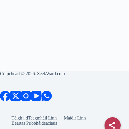
Cóipcheart © 2026. SeekWard.com
Téigh i dTeagmháil Linn
Maidir Linn
Beartas Príobháideachais