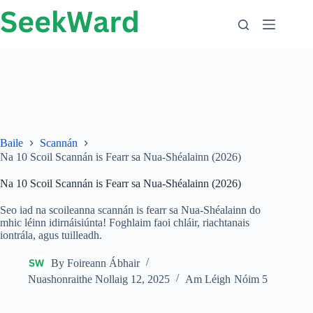
Scipeáil
chuig
ábhar
Baile
Scannán
Na 10 Scoil Scannán is Fearr sa Nua-Shéalainn (2026)
Na 10 Scoil Scannán is Fearr sa Nua-Shéalainn (2026)
Seo iad na scoileanna scannán is fearr sa Nua-Shéalainn do
mhic léinn idirnáisiúnta! Foghlaim faoi chláir, riachtanais
iontrála, agus tuilleadh.
By
Foireann Ábhair
Nuashonraithe
Nollaig 12, 2025
Am Léigh
Nóim 5