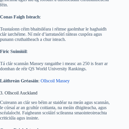
féin.
Conas Faigh Isteach
:
Teastaíonn céim bhaitsiléara i réimse gaolmhar le haghaidh
clár iarchéime. Ní mór d’iarratasóirí ráiteas cuspóra agus
punann cruthaitheach a chur isteach.
Fíric Suimiúil
:
Tá clár scannán Massey rangaithe i measc an 250 is fearr ar
domhan de réir QS World University Rankings.
Láithreán Gréasáin
:
Ollscoil Massey
3. Ollscoil Auckland
Cuireann an clár seo béim ar staidéar na meán agus scannán,
le cúrsaí ar an gcultúr coitianta, na meáin dhigiteacha, agus
scéalaíocht. Faigheann scoláirí scileanna smaointeoireachta
criticiúla agus insinte.