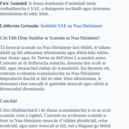
Fíric Suimiúil
: Is líonra domhanda d’institiúidí meán
cruthaitheacha é SAE, a thairgeann nochtadh agus deiseanna
idirnáisiúnta do mhic léinn.
Láithreán Gréasáin
:
Institiúid SAE na Nua-Shéalainne
Cén Fáth Déan Staidéar ar Scannán sa Nua-Shéalainn?
Tá tionscal scannán na Nua-Shéalainne faoi bhláth, le tallann
áitiúil ag fáil aitheantais idirnáisiúnta agus léiriúcháin mhóra
mar
Avatar
agus
An Tiarna na bhFáinní
á scannánú anseo.
Cuireann an tír tírdhreacha iontacha, áiseanna den scoth ar
fáil, agus dreasachtaí rialtais do scannánóirí. Ina theannta sin,
cuireann scoileanna scannánaíochta na Nua-Shéalainne
timpeallacht thacúil ar fáil do mhic léinn idirnáisiúnta, le
deiseanna chun nascadh le gairmithe tionscail agus oibriú ar
thionscadail dhomhanda.
Conclúid
Céim ríthábhachtach i do thuras scannánaíochta is ea an scoil
scannán ceart a roghnú. Cuireann na scoileanna scannán is
fearr sa Nua-Shéalainn meascán d’oiliúint phraiticiúil, eolas
teoiriciúil, agus naisc tionscail ar fáil, rud a fhágann go bhfuil