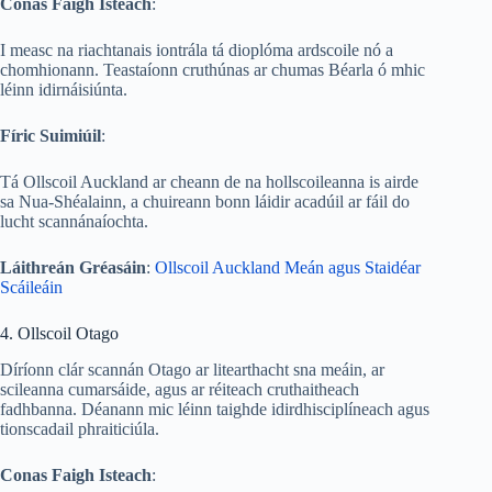
Conas Faigh Isteach
:
I measc na riachtanais iontrála tá dioplóma ardscoile nó a
chomhionann. Teastaíonn cruthúnas ar chumas Béarla ó mhic
léinn idirnáisiúnta.
Fíric Suimiúil
:
Tá Ollscoil Auckland ar cheann de na hollscoileanna is airde
sa Nua-Shéalainn, a chuireann bonn láidir acadúil ar fáil do
lucht scannánaíochta.
Láithreán Gréasáin
:
Ollscoil Auckland Meán agus Staidéar
Scáileáin
4. Ollscoil Otago
Díríonn clár scannán Otago ar litearthacht sna meáin, ar
scileanna cumarsáide, agus ar réiteach cruthaitheach
fadhbanna. Déanann mic léinn taighde idirdhisciplíneach agus
tionscadail phraiticiúla.
Conas Faigh Isteach
: