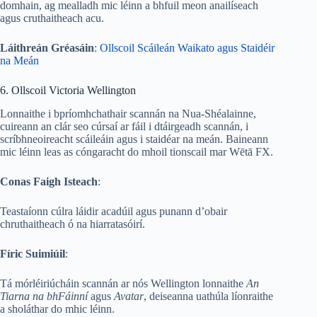
domhain, ag mealladh mic léinn a bhfuil meon anailíseach
agus cruthaitheach acu.
Láithreán Gréasáin
:
Ollscoil Scáileán Waikato agus Staidéir
na Meán
6. Ollscoil Victoria Wellington
Lonnaithe i bpríomhchathair scannán na Nua-Shéalainne,
cuireann an clár seo cúrsaí ar fáil i dtáirgeadh scannán, i
scríbhneoireacht scáileáin agus i staidéar na meán. Baineann
mic léinn leas as cóngaracht do mhoil tionscail mar Wētā FX.
Conas Faigh Isteach
:
Teastaíonn cúlra láidir acadúil agus punann d’obair
chruthaitheach ó na hiarratasóirí.
Fíric Suimiúil
:
Tá mórléiriúcháin scannán ar nós Wellington lonnaithe
An
Tiarna na bhFáinní
agus
Avatar
, deiseanna uathúla líonraithe
a sholáthar do mhic léinn.