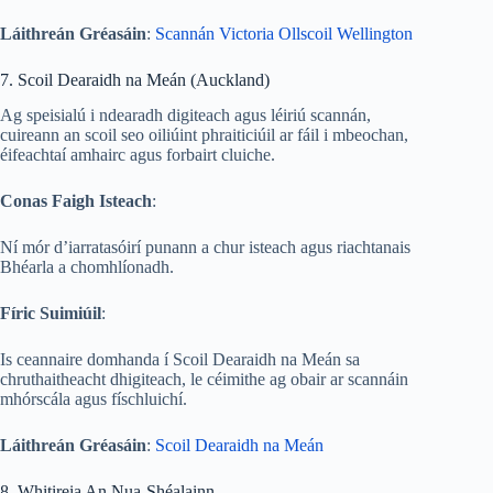
Láithreán Gréasáin
:
Scannán Victoria Ollscoil Wellington
7. Scoil Dearaidh na Meán (Auckland)
Ag speisialú i ndearadh digiteach agus léiriú scannán,
cuireann an scoil seo oiliúint phraiticiúil ar fáil i mbeochan,
éifeachtaí amhairc agus forbairt cluiche.
Conas Faigh Isteach
:
Ní mór d’iarratasóirí punann a chur isteach agus riachtanais
Bhéarla a chomhlíonadh.
Fíric Suimiúil
:
Is ceannaire domhanda í Scoil Dearaidh na Meán sa
chruthaitheacht dhigiteach, le céimithe ag obair ar scannáin
mhórscála agus físchluichí.
Láithreán Gréasáin
:
Scoil Dearaidh na Meán
8. Whitireia An Nua-Shéalainn