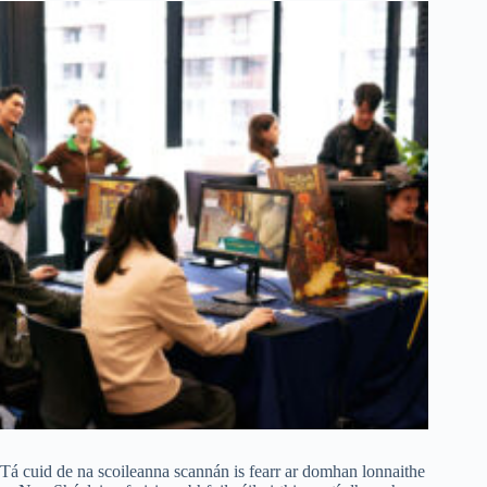
Tá cuid de na scoileanna scannán is fearr ar domhan lonnaithe