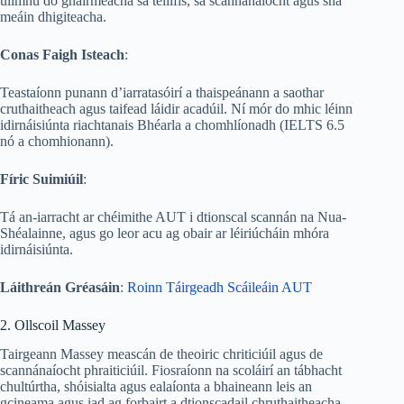
ullmhú do ghairmeacha sa teilifís, sa scannánaíocht agus sna
meáin dhigiteacha.
Conas Faigh Isteach
:
Teastaíonn punann d’iarratasóirí a thaispeánann a saothar
cruthaitheach agus taifead láidir acadúil. Ní mór do mhic léinn
idirnáisiúnta riachtanais Bhéarla a chomhlíonadh (IELTS 6.5
nó a chomhionann).
Fíric Suimiúil
:
Tá an-iarracht ar chéimithe AUT i dtionscal scannán na Nua-
Shéalainne, agus go leor acu ag obair ar léiriúcháin mhóra
idirnáisiúnta.
Láithreán Gréasáin
:
Roinn Táirgeadh Scáileáin AUT
2. Ollscoil Massey
Tairgeann Massey meascán de theoiric chriticiúil agus de
scannánaíocht phraiticiúil. Fiosraíonn na scoláirí an tábhacht
chultúrtha, shóisialta agus ealaíonta a bhaineann leis an
gcineama agus iad ag forbairt a dtionscadail chruthaitheacha