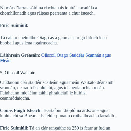
Ní mór d’iarratasóirí na riachtanais iontrála acadúla a
chomhlíonadh agus ráiteas pearsanta a chur isteach.
Fíric Suimiúil
:
Tá cáil ar chéimithe Otago as a gcumas cur go bríoch lena
bpobail agus lena ngairmeacha.
Láithreán Gréasáin
:
Ollscoil Otago Staidéar Scannán agus
Meán
5. Ollscoil Waikato
Clúdaíonn clár staidéir scáileáin agus meán Waikato déanamh
scannán, dearadh físchluichí, agus teicneolaíochtaí meán.
Faigheann mic léinn taithí phraiticiúil le huirlisí
ceannródaíocha.
Conas Faigh Isteach
: Teastaíonn dioplóma ardscoile agus
inniúlacht sa Bhéarla. Is féidir punann cruthaitheach a iarraidh.
Fíric Suimiúil
: Tá an clár rangaithe sa 250 is fearr ar fud an