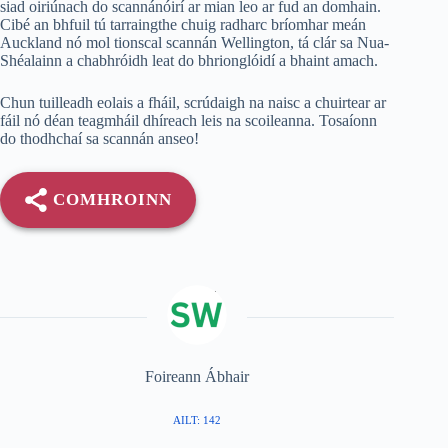
siad oiriúnach do scannánóirí ar mian leo ar fud an domhain.
Cibé an bhfuil tú tarraingthe chuig radharc bríomhar meán
Auckland nó mol tionscal scannán Wellington, tá clár sa Nua-
Shéalainn a chabhróidh leat do bhrionglóidí a bhaint amach.
Chun tuilleadh eolais a fháil, scrúdaigh na naisc a chuirtear ar
fáil nó déan teagmháil dhíreach leis na scoileanna. Tosaíonn
do thodhchaí sa scannán anseo!
COMHROINN
Foireann Ábhair
AILT: 142