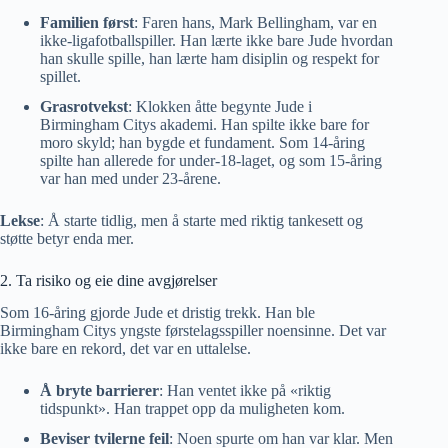
Familien først
: Faren hans, Mark Bellingham, var en
ikke-ligafotballspiller. Han lærte ikke bare Jude hvordan
han skulle spille, han lærte ham disiplin og respekt for
spillet.
Grasrotvekst
: Klokken åtte begynte Jude i
Birmingham Citys akademi. Han spilte ikke bare for
moro skyld; han bygde et fundament. Som 14-åring
spilte han allerede for under-18-laget, og som 15-åring
var han med under 23-årene.
Lekse
: Å starte tidlig, men å starte med riktig tankesett og
støtte betyr enda mer.
2. Ta risiko og eie dine avgjørelser
Som 16-åring gjorde Jude et dristig trekk. Han ble
Birmingham Citys yngste førstelagsspiller noensinne. Det var
ikke bare en rekord, det var en uttalelse.
Å bryte barrierer
: Han ventet ikke på «riktig
tidspunkt». Han trappet opp da muligheten kom.
Beviser tvilerne feil
: Noen spurte om han var klar. Men