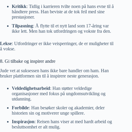
Kritikk
: Tidlig i karrieren tvilte noen på hans evne til å
håndtere press. Han beviste at de tok feil med sine
prestasjoner.
Tilpasning
: Å flytte til et nytt land som 17-åring var
ikke lett. Men han tok utfordringen og vokste fra den.
Lekse
: Utfordringer er ikke veisperringer, de er muligheter til
å vokse.
8. Gi tilbake og inspirer andre
Jude vet at suksessen hans ikke bare handler om ham. Han
bruker plattformen sin til å inspirere neste generasjon.
Veldedighetsarbeid
: Han støtter veldedige
organisasjoner med fokus på ungdomsutvikling og
utdanning.
Forbilde
: Han besøker skoler og akademier, deler
historien sin og motiverer unge spillere.
Inspirasjon
: Reisen hans viser at med hardt arbeid og
besluttsomhet er alt mulig.