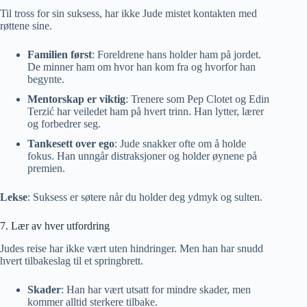
Til tross for sin suksess, har ikke Jude mistet kontakten med
røttene sine.
Familien først
: Foreldrene hans holder ham på jordet.
De minner ham om hvor han kom fra og hvorfor han
begynte.
Mentorskap er viktig
: Trenere som Pep Clotet og Edin
Terzić har veiledet ham på hvert trinn. Han lytter, lærer
og forbedrer seg.
Tankesett over ego
: Jude snakker ofte om å holde
fokus. Han unngår distraksjoner og holder øynene på
premien.
Lekse
: Suksess er søtere når du holder deg ydmyk og sulten.
7. Lær av hver utfordring
Judes reise har ikke vært uten hindringer. Men han har snudd
hvert tilbakeslag til et springbrett.
Skader
: Han har vært utsatt for mindre skader, men
kommer alltid sterkere tilbake.