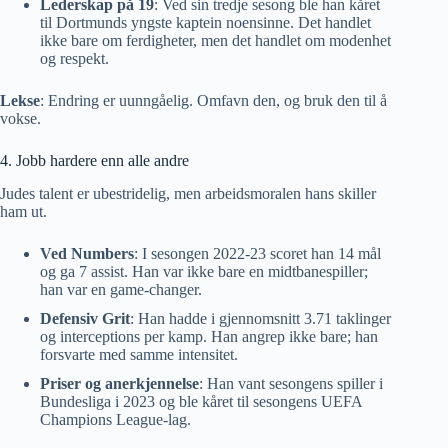
Lederskap på 19
: Ved sin tredje sesong ble han kåret
til Dortmunds yngste kaptein noensinne. Det handlet
ikke bare om ferdigheter, men det handlet om modenhet
og respekt.
Lekse
: Endring er uunngåelig. Omfavn den, og bruk den til å
vokse.
4. Jobb hardere enn alle andre
Judes talent er ubestridelig, men arbeidsmoralen hans skiller
ham ut.
Ved Numbers
: I sesongen 2022-23 scoret han 14 mål
og ga 7 assist. Han var ikke bare en midtbanespiller;
han var en game-changer.
Defensiv Grit
: Han hadde i gjennomsnitt 3.71 taklinger
og interceptions per kamp. Han angrep ikke bare; han
forsvarte med samme intensitet.
Priser og anerkjennelse
: Han vant sesongens spiller i
Bundesliga i 2023 og ble kåret til sesongens UEFA
Champions League-lag.