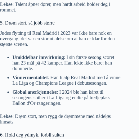
Lekse
: Talent åpner dører, men hardt arbeid holder deg i
rommet.
5. Drøm stort, så jobb større
Judes flytting til Real Madrid i 2023 var ikke bare nok en
overgang, det var en stor uttalelse om at han er klar for den
største scenen.
Umiddelbar innvirkning
: I sin første sesong scoret
han 23 mål på 42 kamper. Han lekte ikke bare; han
dominerte.
Vinnermentalitet
: Han hjalp Real Madrid med å vinne
La Liga og Champions League i debutsesongen.
Global anerkjennelse
: I 2024 ble han kåret til
sesongens spiller i La Liga og endte på tredjeplass i
Ballon d'Or-rangeringen.
Lekse
: Drøm stort, men rygg de drømmene med nådeløs
innsats.
6. Hold deg ydmyk, forbli sulten