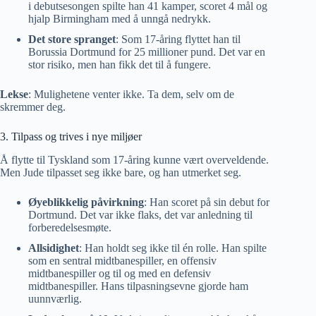
i debutsesongen spilte han 41 kamper, scoret 4 mål og
hjalp Birmingham med å unngå nedrykk.
Det store spranget
: Som 17-åring flyttet han til
Borussia Dortmund for 25 millioner pund. Det var en
stor risiko, men han fikk det til å fungere.
Lekse
: Mulighetene venter ikke. Ta dem, selv om de
skremmer deg.
3. Tilpass og trives i nye miljøer
Å flytte til Tyskland som 17-åring kunne vært overveldende.
Men Jude tilpasset seg ikke bare, og han utmerket seg.
Øyeblikkelig påvirkning
: Han scoret på sin debut for
Dortmund. Det var ikke flaks, det var anledning til
forberedelsesmøte.
Allsidighet
: Han holdt seg ikke til én rolle. Han spilte
som en sentral midtbanespiller, en offensiv
midtbanespiller og til og med en defensiv
midtbanespiller. Hans tilpasningsevne gjorde ham
uunnværlig.