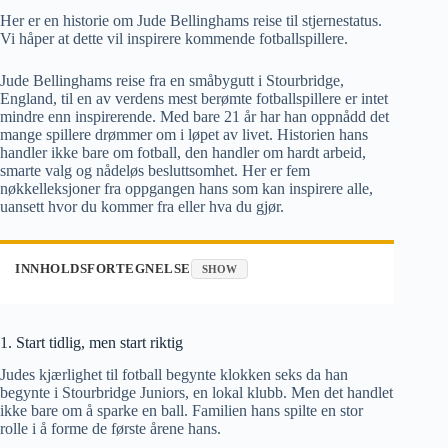
Her er en historie om Jude Bellinghams reise til stjernestatus.
Vi håper at dette vil inspirere kommende fotballspillere.
Jude Bellinghams reise fra en småbygutt i Stourbridge,
England, til en av verdens mest berømte fotballspillere er intet
mindre enn inspirerende. Med bare 21 år har han oppnådd det
mange spillere drømmer om i løpet av livet. Historien hans
handler ikke bare om fotball, den handler om hardt arbeid,
smarte valg og nådeløs besluttsomhet. Her er fem
nøkkelleksjoner fra oppgangen hans som kan inspirere alle,
uansett hvor du kommer fra eller hva du gjør.
INNHOLDSFORTEGNELSE
SHOW
1. Start tidlig, men start riktig
Judes kjærlighet til fotball begynte klokken seks da han
begynte i Stourbridge Juniors, en lokal klubb. Men det handlet
ikke bare om å sparke en ball. Familien hans spilte en stor
rolle i å forme de første årene hans.