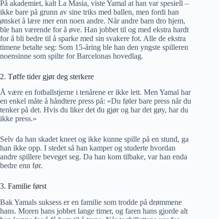
På akademiet, kalt La Masia, viste Yamal at han var spesiell –
ikke bare på grunn av sine triks med ballen, men fordi han
ønsket å lære mer enn noen andre. Når andre barn dro hjem,
ble han værende for å øve. Han jobbet til og med ekstra hardt
for å bli bedre til å sparke med sin svakere fot. Alle de ekstra
timene betalte seg: Som 15-åring ble han den yngste spilleren
noensinne som spilte for Barcelonas hovedlag.
2. Tøffe tider gjør deg sterkere
Å være en fotballstjerne i tenårene er ikke lett. Men Yamal har
en enkel måte å håndtere press på: «Du føler bare press når du
tenker på det. Hvis du liker det du gjør og har det gøy, har du
ikke press.»
Selv da han skadet kneet og ikke kunne spille på en stund, ga
han ikke opp. I stedet så han kamper og studerte hvordan
andre spillere beveget seg. Da han kom tilbake, var han enda
bedre enn før.
3. Familie først
Bak Yamals suksess er en familie som trodde på drømmene
hans. Moren hans jobbet lange timer, og faren hans gjorde alt