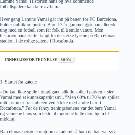
Lamine Yamal. Historien hans og hva kommende
fotballspillere kan lære av ham.
Hver gang Lamine Yamal går inn på banen for FC Barcelona, ​​
holder publikum pusten. Bare 17 år gammel gjør han allerede
ting med en fotball som får folk til å smile vantro. Men
historien hans starter langt fra de sterke lysene på Barcelonas
stadion, i de rolige gatene i Rocafonda.
INNHOLDSFORTEGNELSE
SHOW
1. Startet fra gatene
«Du kan ikke spille i toppligaen slik du spilte i parken,» sier
Yamal med et kunnskapsrikt smil. "Men 60% til 70% av spillet
mitt kommer fra sluheten ved å leke med andre barn i
Rocafonda." Før de fancy treningsbanene var det bare Yamal
og vennene hans som lekte til mødrene kalte dem hjem til
middag.
Barcelonas berømte ungdomsakademi så ham da han var syv.