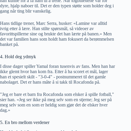
han kunne for å få ham til å trene. Når togbillettene var for
dyre, hjalp naboer til. Det er den typen støtte som holder deg i
gang når ting blir vanskelig.
Hans tidlige trener, Marc Serra, husker: «Lamine var alltid
ivrig etter å lære. Han stilte spørsmål, så videoer av
favorittspillerne sine og brukte det han lærte på banen.» Men
det var familien hans som holdt ham fokusert da berømmelsen
banket på.
4. Hold deg ydmyk
I disse dager spiller Yamal foran tusenvis av fans. Men han har
ikke glemt hvor han kom fra. Etter å ha scoret et mål, lager
han et spesielt skilt - "3-0-4" - postnummeret til det gamle
nabolaget. Det er hans måte å si takk til Rocafonda på.
"Jeg er bare et barn fra Rocafonda som elsker å spille fotball,"
sier han. «Jeg ser ikke på meg selv som en stjerne; Jeg ser på
meg selv som en som er heldig som gjør det de elsker hver
dag.»
5. En bro mellom verdener