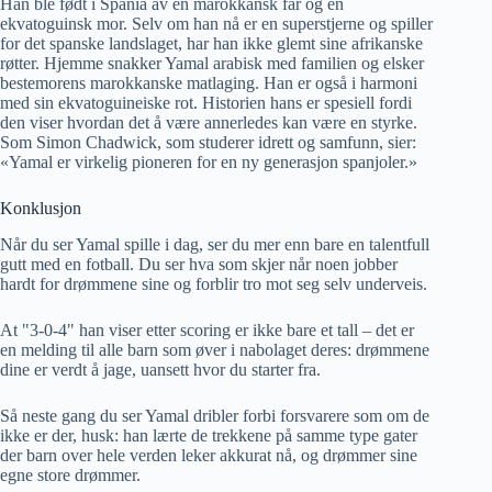
Han ble født i Spania av en marokkansk far og en
ekvatoguinsk mor. Selv om han nå er en superstjerne og spiller
for det spanske landslaget, har han ikke glemt sine afrikanske
røtter. Hjemme snakker Yamal arabisk med familien og elsker
bestemorens marokkanske matlaging. Han er også i harmoni
med sin ekvatoguineiske rot. Historien hans er spesiell fordi
den viser hvordan det å være annerledes kan være en styrke.
Som Simon Chadwick, som studerer idrett og samfunn, sier:
«Yamal er virkelig pioneren for en ny generasjon spanjoler.»
Konklusjon
Når du ser Yamal spille i dag, ser du mer enn bare en talentfull
gutt med en fotball. Du ser hva som skjer når noen jobber
hardt for drømmene sine og forblir tro mot seg selv underveis.
At "3-0-4" han viser etter scoring er ikke bare et tall – det er
en melding til alle barn som øver i nabolaget deres: drømmene
dine er verdt å jage, uansett hvor du starter fra.
Så neste gang du ser Yamal dribler forbi forsvarere som om de
ikke er der, husk: han lærte de trekkene på samme type gater
der barn over hele verden leker akkurat nå, og drømmer sine
egne store drømmer.