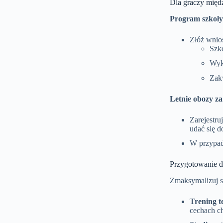
Dla graczy mię
Program szkoły
Złóż wnio
Szk
Wyks
Zak
Letnie obozy za
Zarejestr
udać się 
W przypad
Przygotowanie d
Zmaksymalizuj s
Trening t
cechach ch