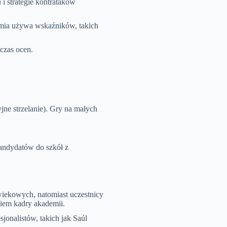
i strategie kontrataków
emia używa wskaźników, takich
czas ocen.
jne strzelanie). Gry na małych
andydatów do szkół z
iekowych, natomiast uczestnicy
iem kadry akademii.
jonalistów, takich jak Saúl