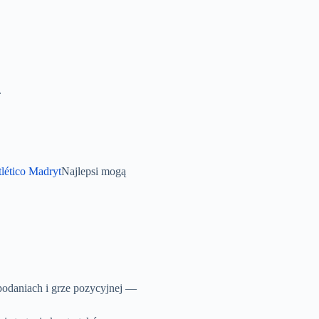
.
lético Madryt
Najlepsi mogą
 podaniach i grze pozycyjnej —