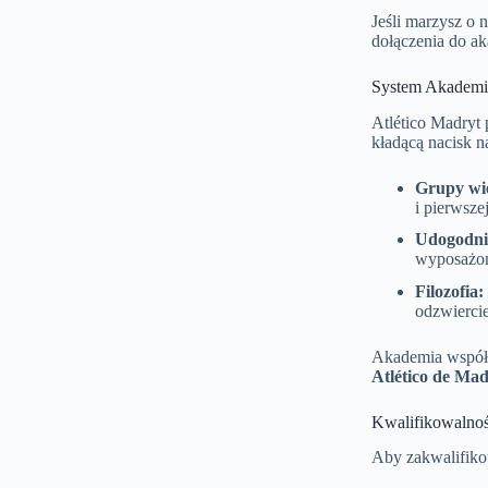
Jeśli marzysz o
dołączenia do ak
System Akademii
Atlético Madryt
kładącą nacisk n
Grupy wi
i pierwsze
Udogodni
wyposażony
Filozofia:
odzwiercie
Akademia współp
Atlético de Mad
Kwalifikowalno
Aby zakwalifikow