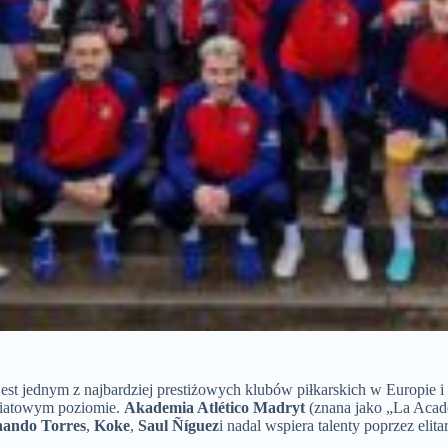
jest jednym z najbardziej prestiżowych klubów piłkarskich w Europie i
wiatowym poziomie.
Akademia Atlético Madryt
(znana jako „La Acade
nando Torres
,
Koke
,
Saul Ñíguez
i nadal wspiera talenty poprzez eli