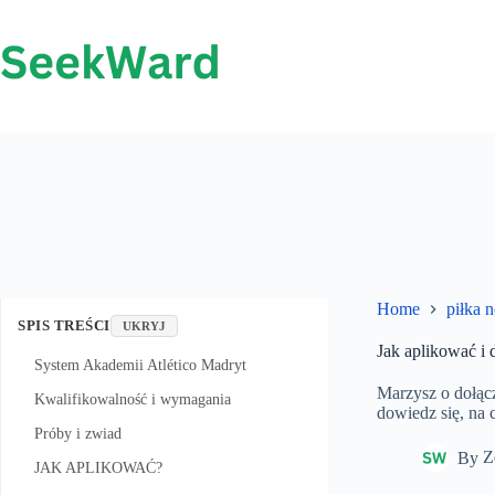
Przejdź
do
treści
Home
piłka 
SPIS TREŚCI
UKRYJ
Jak aplikować i 
System Akademii Atlético Madryt
Marzysz o dołącz
Kwalifikowalność i wymagania
dowiedz się, na 
Próby i zwiad
By
Z
JAK APLIKOWAĆ?