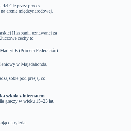
adzi Cię przez proces
y na arenie międzynarodowej.
rskiej Hiszpanii, uznawanej za
 Kluczowe cechy to:
o Madryt B (Primera Federación)
leniowy w Majadahonda,
dzą sobie pod presją, co
ska szkoła z internatem
 dla graczy w wieku 15–23 lat.
jące kryteria: