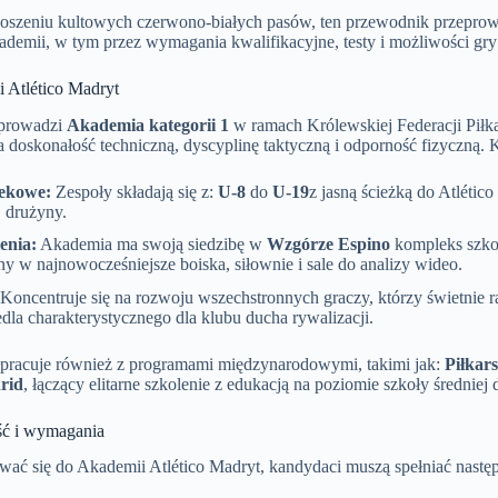
 noszeniu kultowych czerwono-białych pasów, ten przewodnik przeprow
ademii, w tym przez wymagania kwalifikacyjne, testy i możliwości gr
 Atlético Madryt
 prowadzi
Akademia kategorii 1
w ramach Królewskiej Federacji Piłka
a doskonałość techniczną, dyscyplinę taktyczną i odporność fizyczną.
ekowe:
Zespoły składają się z:
U-8
do
U-19
z jasną ścieżką do Atlétic
j drużyny.
enia:
Akademia ma swoją siedzibę w
Wzgórze Espino
kompleks szko
 w najnowocześniejsze boiska, siłownie i sale do analizy wideo.
Koncentruje się na rozwoju wszechstronnych graczy, którzy świetnie ra
dla charakterystycznego dla klubu ducha rywalizacji.
racuje również z programami międzynarodowymi, takimi jak:
Piłkar
rid
, łączący elitarne szkolenie z edukacją na poziomie szkoły średniej
ść i wymagania
ać się do Akademii Atlético Madryt, kandydaci muszą spełniać następu