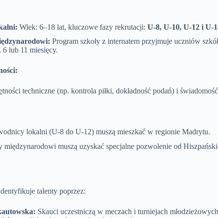
kalni:
Wiek: 6–18 lat, kluczowe fazy rekrutacji:
U-8, U-10, U-12 i U-
iędzynarodowi:
Program szkoły z internatem przyjmuje uczniów szkół
, 6 lub 11 miesięcy.
ności:
ności techniczne (np. kontrola piłki, dokładność podań) i świadomość
wodnicy lokalni (U-8 do U-12) muszą mieszkać w regionie Madrytu.
 międzynarodowi muszą uzyskać specjalne pozwolenie od Hiszpańskiej
dentyfikuje talenty poprzez:
kautowska:
Skauci uczestniczą w meczach i turniejach młodzieżowych 