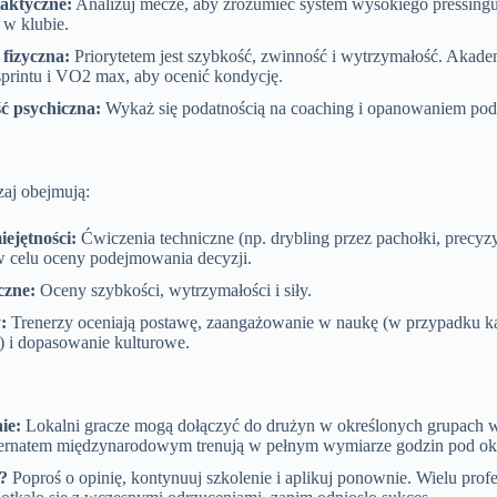
aktyczne:
Analizuj mecze, aby zrozumieć system wysokiego pressingu 
 w klubie.
fizyczna:
Priorytetem jest szybkość, zwinność i wytrzymałość. Akad
sprintu i VO2 max, aby ocenić kondycję.
ć psychiczna:
Wykaż się podatnością na coaching i opanowaniem pod
aj obejmują:
ejętności:
Ćwiczenia techniczne (np. drybling przez pachołki, precyzy
w celu oceny podejmowania decyzji.
czne:
Oceny szybkości, wytrzymałości i siły.
:
Trenerzy oceniają postawę, zaangażowanie w naukę (w przypadku k
) i dopasowanie kulturowe.
ie:
Lokalni gracze mogą dołączyć do drużyn w określonych grupach w
nternatem międzynarodowym trenują w pełnym wymiarze godzin pod ok
?
Poproś o opinię, kontynuuj szkolenie i aplikuj ponownie. Wielu profes