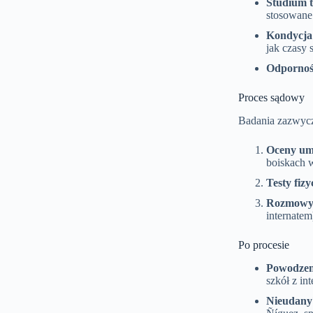
Studium t
stosowane
Kondycja 
jak czasy 
Odpornoś
Proces sądowy
Badania zazwycz
Oceny umi
boiskach 
Testy fizy
Rozmowy
internatem
Po procesie
Powodzen
szkół z i
Nieudany