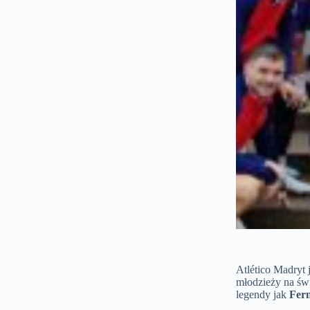
Atlético Madryt 
młodzieży na ś
legendy jak
Fer