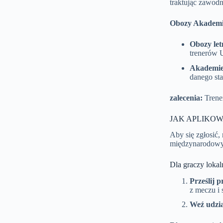
traktując zawod
Obozy Akademi
Obozy let
trenerów 
Akademie 
danego sta
zalecenia:
Trener
JAK APLIKOW
Aby się zgłosić,
międzynarodowy
Dla graczy lokal
Prześlij p
z meczu i 
Weź udzi