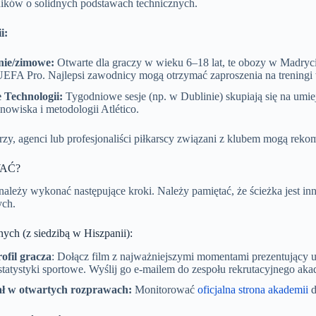
ników o solidnych podstawach technicznych.
i:
nie/zimowe:
Otwarte dla graczy w wieku 6–18 lat, te obozy w Madryc
UEFA Pro. Najlepsi zawodnicy mogą otrzymać zaproszenia na treningi
Technologii:
Tygodniowe sesje (np. w Dublinie) skupiają się na umie
nowiska i metodologii Atlético.
zy, agenci lub profesjonaliści piłkarscy związani z klubem mogą re
AĆ?
 należy wykonać następujące kroki. Należy pamiętać, że ścieżka jest inn
ch.
nych (z siedzibą w Hiszpanii):
rofil gracza
: Dołącz film z najważniejszymi momentami prezentujący um
statystyki sportowe. Wyślij go e-mailem do zespołu rekrutacyjnego aka
ał w otwartych rozprawach:
Monitorować
oficjalna strona akademii
d