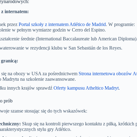
dzynarodowych:
 z internatem:
sek przez
Portal szkoły z internatem Atlético de Madrid
. W programie:
olenie w pełnym wymiarze godzin w Cerro del Espino.
ztałcenie średnie (International Baccalaureate lub American Diploma)
waterowanie w rezydencji klubu w San Sebastián de los Reyes.
 granicą:
uj się na obozy w USA za pośrednictwem
Strona internetowa obozów At
do Madrytu na szkolenie zaawansowane.
ku innych krajów sprawdź
Oferty kampusu Atheltico Madryt
.
o prób
woje szanse stosując się do tych wskazówek:
echniczny:
Skup się na kontroli pierwszego kontaktu z piłką, krótkich
arakterystycznych stylu gry Atlético.