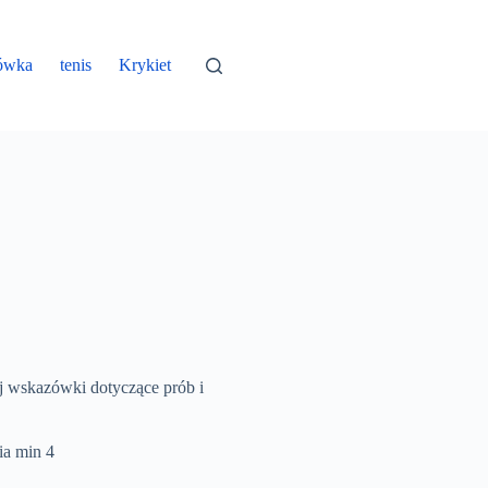
ówka
tenis
Krykiet
aj wskazówki dotyczące prób i
ia
min 4