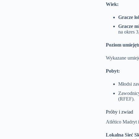
Wiek:
Gracze lo
Gracze m
na okres 3
Poziom umiejęt
Wykazane umiejęt
Pobyt:
Młodsi za
Zawodnicy
(RFEF).
Próby i zwiad
Atlético Madryt i
Lokalna Sieć S