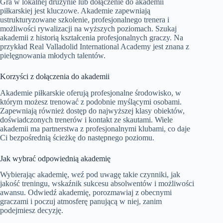
Gra w lokalnej drużynie lub dołączenie do akademii
piłkarskiej jest kluczowe. Akademie zapewniają
ustrukturyzowane szkolenie, profesjonalnego trenera i
możliwości rywalizacji na wyższych poziomach. Szukaj
akademii z historią kształcenia profesjonalnych graczy. Na
przykład Real Valladolid International Academy jest znana z
pielęgnowania młodych talentów.
Korzyści z dołączenia do akademii
Akademie piłkarskie oferują profesjonalne środowisko, w
którym możesz trenować z podobnie myślącymi osobami.
Zapewniają również dostęp do najwyższej klasy obiektów,
doświadczonych trenerów i kontakt ze skautami. Wiele
akademii ma partnerstwa z profesjonalnymi klubami, co daje
Ci bezpośrednią ścieżkę do następnego poziomu.
Jak wybrać odpowiednią akademię
Wybierając akademię, weź pod uwagę takie czynniki, jak
jakość treningu, wskaźnik sukcesu absolwentów i możliwości
awansu. Odwiedź akademię, porozmawiaj z obecnymi
graczami i poczuj atmosferę panującą w niej, zanim
podejmiesz decyzję.