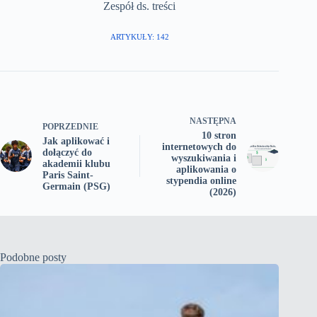
Zespół ds. treści
ARTYKUŁY: 142
NASTĘPNA
POPRZEDNIE
10 stron
Jak aplikować i
internetowych do
dołączyć do
wyszukiwania i
akademii klubu
aplikowania o
Paris Saint-
stypendia online
Germain (PSG)
(2026)
Podobne posty