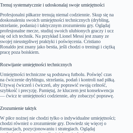
Trenuj systematycznie i udoskonalaj swoje umiejętności
Profesjonalni piłkarze trenują niemal codziennie. Skup się na
doskonaleniu swoich umiejętności technicznych (drybling,
strzelanie, podania) i taktycznym zrozumieniu gry. Oglądaj
profesjonalne mecze, studiuj swoich ulubionych graczy i ucz
się od ich technik. Na przykład Lionel Messi jest znany ze
swojej nieustępliwej praktyki i poświęcenia. Cristiano
Ronaldo jest znany jako bestia, jeśli chodzi o treningi i ciężką
pracę poza boiskiem.
Rozwijanie umiejętności technicznych
Umiejętności techniczne są podstawą futbolu. Poświęć czas
na ćwiczenie dryblingu, strzelania, podań i kontroli nad piłką.
Używaj ćwiczeń i ćwiczeń, aby poprawić swoją celność,
szybkość i precyzję. Pamiętaj, że kluczem jest konsekwencja
— ćwicz te umiejętności codziennie, aby zobaczyć poprawę.
Zrozumienie taktyk
W piłce nożnej nie chodzi tylko o indywidualne umiejętności;
chodzi również o zrozumienie gry. Dowiedz się więcej o
formacjach, pozycjonowaniu i strategiach. Oglądaj