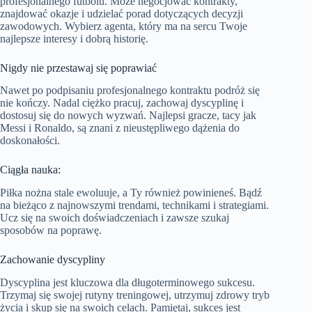
profesjonalnego futbolu. Może negocjować kontrakty,
znajdować okazje i udzielać porad dotyczących decyzji
zawodowych. Wybierz agenta, który ma na sercu Twoje
najlepsze interesy i dobrą historię.
Nigdy nie przestawaj się poprawiać
Nawet po podpisaniu profesjonalnego kontraktu podróż się
nie kończy. Nadal ciężko pracuj, zachowaj dyscyplinę i
dostosuj się do nowych wyzwań. Najlepsi gracze, tacy jak
Messi i Ronaldo, są znani z nieustępliwego dążenia do
doskonałości.
Ciągła nauka:
Piłka nożna stale ewoluuje, a Ty również powinieneś. Bądź
na bieżąco z najnowszymi trendami, technikami i strategiami.
Ucz się na swoich doświadczeniach i zawsze szukaj
sposobów na poprawę.
Zachowanie dyscypliny
Dyscyplina jest kluczowa dla długoterminowego sukcesu.
Trzymaj się swojej rutyny treningowej, utrzymuj zdrowy tryb
życia i skup się na swoich celach. Pamiętaj, sukces jest