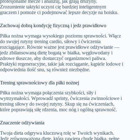
profesjonalne mecze i analizuj, jak grają drużyny.
Zrozumienie taktyki uczyni cię bardziej inteligentnym
graczem i pomoże ci podejmować lepsze decyzje na boisku.
Zachowaj dobrą kondycję fizyczną i jedz prawidłowo
Piłka nożna wymaga wysokiego poziomu sprawności. Włącz
do swojej rutyny trening cardio, siłowy i ćwiczenia
rozciągające. Równie ważne jest prawidłowe odżywianie —
jedz zbilansowaną dietę bogatą w białka, węglowodany i
zdrowe tłuszcze, aby dostarczyć organizmowi paliwa.
Praktyki regeneracyjne, takie jak rozciąganie, kąpiele lodowe i
odpowiednia ilość snu, są również niezbędne.
Trening sprawnościowy dla piłki nożnej
Piłka nożna wymaga połączenia szybkości, siły i
wytrzymałości. Wprowadź sprinty, ćwiczenia zwinnościowe i
trening siłowy do swojej rutyny. Skup się na ćwiczeniach,
które poprawiają siłę rdzenia, moc nóg i ogólną sprawność.
Znaczenie odżywiania
Twoja dieta odgrywa kluczową rolę w Twoich wynikach.
Jedz zrównoważoną dietę, która zawiera chude białka, pełne