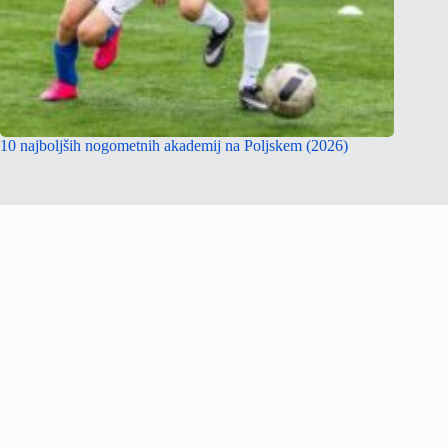
10 najboljših nogometnih akademij na Poljskem (2026)