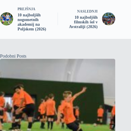
PREJŠNJA
NASLEDNJI
10 najboljših
10 najboljših
nogometnih
filmskih šol v
akademij na
Avstraliji (2026)
Poljskem (2026)
Podobni Posts