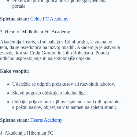
Predložite profil igralca prek njihovega spletnega
portala.
Spletna stran:
Celtic FC Academy
3. Heart of Midlothian FC Academy
Akademija Hearts, ki se nahaja v Edinburghu, je znana po
tem, da se osredotoča na razvoj mladih. Akademija je ustvarila
zvezde, kot sta Craig Gordon in John Robertson. Ponuja
odlično usposabljanje in najsodobnejše objekte.
Kako vstopiti:
Udeležite se odprtih preizkusov ali razvojnih taborov.
Skavti pogosto obiskujejo lokalne lige.
Oddajte prijavo prek njihove spletne strani (ali uporabite
e-poštni naslov, objavljen v ta namen na spletni strani).
Spletna stran:
Hearts Academy
4. Akademija Hibernian FC