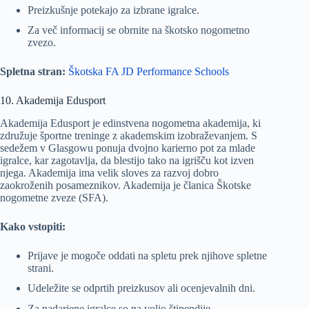
Preizkušnje potekajo za izbrane igralce.
Za več informacij se obrnite na škotsko nogometno
zvezo.
Spletna stran:
Škotska FA JD Performance Schools
10. Akademija Edusport
Akademija Edusport je edinstvena nogometna akademija, ki
združuje športne treninge z akademskim izobraževanjem. S
sedežem v Glasgowu ponuja dvojno karierno pot za mlade
igralce, kar zagotavlja, da blestijo tako na igrišču kot izven
njega. Akademija ima velik sloves za razvoj dobro
zaokroženih posameznikov. Akademija je članica Škotske
nogometne zveze (SFA).
Kako vstopiti:
Prijave je mogoče oddati na spletu prek njihove spletne
strani.
Udeležite se odprtih preizkusov ali ocenjevalnih dni.
Za nadarjene igralce so na voljo štipendije.