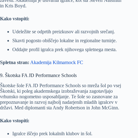
zavesti. Akademija je ustvarila igralce, kot sta Steven Naismith
in Kris Boyd.
Kako vstopiti:
Udeležite se odprtih preizkusov ali razvojnih srečanj.
Skavti pogosto obiščejo lokalne in regionalne turnirje.
Oddajte profil igralca prek njihovega spletnega mesta.
Spletna stran:
Akademija Kilmarnock FC
9. Škotska FA JD Performance Schools
Škotske šole FA JD Performance Schools so mreža šol po vsej
Škotski, ki poleg akademskega izobraževanja zagotavljajo
vrhunsko nogometno usposabljanje. Te šole so zasnovane za
prepoznavanje in razvoj najbolj nadarjenih mladih igralcev v
državi. Med diplomanti sta Andy Robertson in John McGinn.
Kako vstopiti:
Igralce iščejo prek lokalnih klubov in šol.