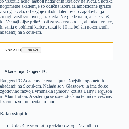
so vzgojile nekaj najbolj nadarjenih igralcev na svetu. Škotske
nogometne akademije so odlična izbira za ambiciozne igralce
z vsega sveta, od vzgoje mladih talentov do zagotavljanja
zmogljivosti svetovnega razreda. Ne glede na to, ali ste starš,
ki išče najboljše priložnosti za svojega otroka, ali mlad igralec,
ki sanja o poklicni karieri, tukaj je 10 najboljših nogometnih
akademij na Škotskem.
KAZALO
PRIKAŽI
1. Akademija Rangers FC
Rangers FC Academy je ena najprestižnejših nogometnih
akademij na Škotskem. Nahaja se v Glasgowu in ima dolgo
zgodovino razvoja vrhunskih igralcev, kot sta Barry Ferguson
in Alan Hutton. Akademija se osredotoča na tehnične veščine,
fizični razvoj in mentalno moč.
Kako vstopiti:
Udeležite se odprtih preizkusov, oglaševanih na