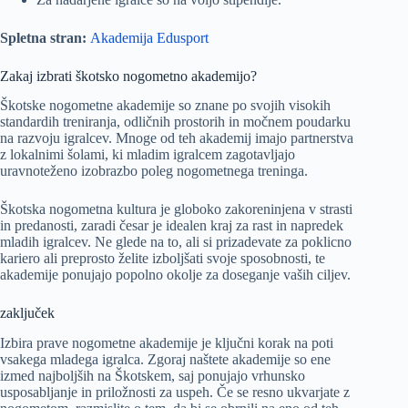
Spletna stran:
Akademija Edusport
Zakaj izbrati škotsko nogometno akademijo?
Škotske nogometne akademije so znane po svojih visokih
standardih treniranja, odličnih prostorih in močnem poudarku
na razvoju igralcev. Mnoge od teh akademij imajo partnerstva
z lokalnimi šolami, ki mladim igralcem zagotavljajo
uravnoteženo izobrazbo poleg nogometnega treninga.
Škotska nogometna kultura je globoko zakoreninjena v strasti
in predanosti, zaradi česar je idealen kraj za rast in napredek
mladih igralcev. Ne glede na to, ali si prizadevate za poklicno
kariero ali preprosto želite izboljšati svoje sposobnosti, te
akademije ponujajo popolno okolje za doseganje vaših ciljev.
zaključek
Izbira prave nogometne akademije je ključni korak na poti
vsakega mladega igralca. Zgoraj naštete akademije so ene
izmed najboljših na Škotskem, saj ponujajo vrhunsko
usposabljanje in priložnosti za uspeh. Če se resno ukvarjate z