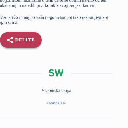
nogometom, razmislite o tem, da bi se obrnili na eno od teh
akademij in naredili prvi korak k svoji sanjski karieri.
Vso srečo in naj bo vaša nogometna pot tako razburljiva kot
igra sama!
DELITE
Vsebinska ekipa
ČLANKI: 142