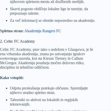
njihovem spletnem mestu ali družbenih medijih.
Skavti pogosto obiščejo lokalne lige in turnirje, da
prepoznajo talente.
Za več informacij se obrnite neposredno na akademijo.
Spletna stran:
Akademija Rangers FC
2. Celtic FC Academy
Celtic FC Academy, prav tako s sedežem v Glasgowu, je še
ena vrhunska akademija, znana po ustvarjanju igralcev
svetovnega razreda, kot sta Kieran Tierney in Callum
McGregor. Akademija poudarja močno delovno etiko,
disciplino in tehnično odličnost.
Kako vstopiti:
Odprta preskušanja potekajo občasno. Spremljajte
njihovo uradno spletno stran.
Taborniki so aktivni na lokalnih in regijskih
tekmovanjih.