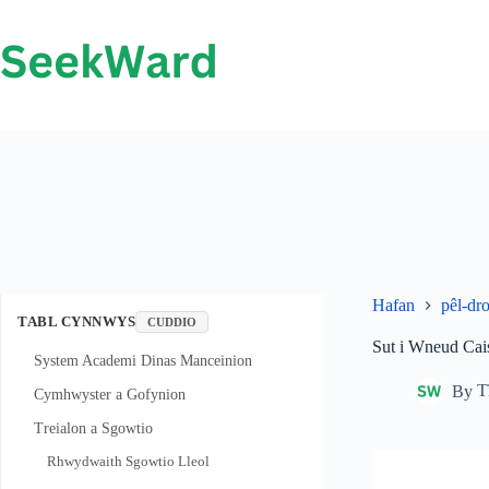
Neidio
i'r
cynnwys
Hafan
pêl-dr
TABL CYNNWYS
CUDDIO
Sut i Wneud Cai
System Academi Dinas Manceinion
By
T
Cymhwyster a Gofynion
Treialon a Sgowtio
Rhwydwaith Sgowtio Lleol