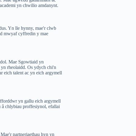
academi yn chwilio amdanynt.
us. Yn lle hynny, mae'r clwb
dd mwyaf cyffredin y mae
adol. Mae Sgowtiaid yn
yn rheolaidd. Os ydych chi'n
 eich talent ac yn eich argymell
yfforddwr yn gallu eich argymell
â chlybiau proffesiynol, efallai
 Mae'r partneriaethau hyn yn