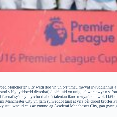
oed Manchester City wedi dod yn un o’r timau mwyaf llwyddiannus 
stod y blynyddoedd diwethaf, diolch nid yn unig i chwaraewyr o safo
dd flaenaf sy’n cynhyrchu rhai o’r talentau ifanc mwyaf addawol. I bêl-
i Manchester City yn gam sylweddol tuag at yrfa bêl-droed broffesiy
rwy sut i wneud cais ac ymuno ag Academi Manchester City, gan gynn