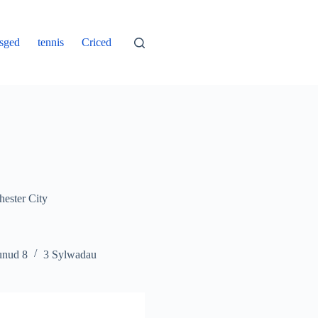
asged
tennis
Criced
ester City
nud 8
3 Sylwadau