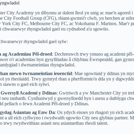
yngwladol
r City Academy yn dibynnu ar dalent lleol yn unig ac mae'n agored i
 City Football Group (CFG), rhiant-gwmni'r clwb, yn berchen ar nifer
 York City FC, Melbourne City FC, ac Yokohama F. Marinos. Mae'r p
 i chwaraewyr rhyngwladol gael eu cydnabod a'u sgowtio.
 chwaraewyr rhyngwladol gael sylw:
ag Academïau Pêl-droed
: Dechreuwch trwy ymuno ag academi pêl-d
awer o'r academïau hyn gysylltiadau â chlybiau Ewropeaidd, gan gynn
 amlygiad i dwrnameintiau rhyngwladol.
han mewn twrnameintiau ieuenctid
: Mae sgowtiaid y ddinas yn my
ol yn rheolaidd. Trwy gymryd rhan a pherfformio'n dda yn y digwyddi
 siawns o gael eich sylwi.
Gwersyll Academi y Ddinas
: Gwiriwch a yw Manchester City yn tre
 neu ranbarth. Cynlluniwyd y gwersylloedd hyn i asesu a datblygu chw
dd pellach o fewn Academi Pêl-droed y Ddinas.
 gydag Asiantau ag Enw Da
: Os ydych eisoes yn rhagori yn eich aca
nt a all eich cyflwyno i rwydwaith sgowtio City neu glybiau partner. 
io trwy rwydweithiau asiant neu asiantaethau rheoli talent.