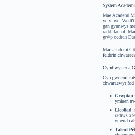
System Academi
Mae Academi Manc
yn y byd. Wedi'i
gan gynnwys meys
radd flaenaf. Ma
grŵp oedran Dan-
Mae academi City
feithrin chwaraew
Cymhwyster a G
Cyn gwneud cais
chwaraewyr fod
Grwpiau 
ymlaen tr
Lleoliad
:
radiws o 9
wneud cais
Talent Pê
chwaraewyr