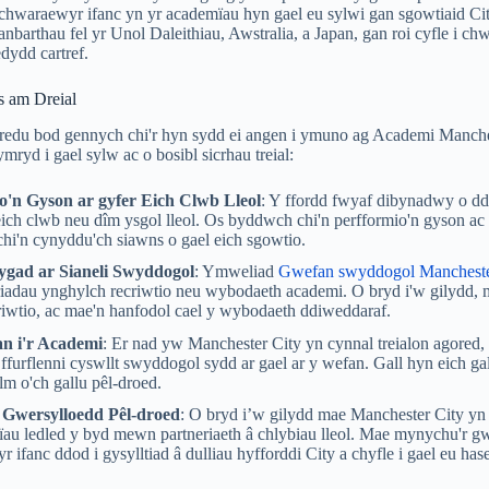
 chwaraewyr ifanc yn yr academïau hyn gael eu sylwi gan sgowtiaid Ci
nbarthau fel yr Unol Daleithiau, Awstralia, a Japan, gan roi cyfle i c
dydd cartref.
s am Dreial
credu bod gennych chi'r hyn sydd ei angen i ymuno ag Academi Manche
mryd i gael sylw ac o bosibl sicrhau treial:
o'n Gyson ar gyfer Eich Clwb Lleol
: Y ffordd fwyaf dibynadwy o d
eich clwb neu dîm ysgol lleol. Os byddwch chi'n perfformio'n gyson a
i'n cynyddu'ch siawns o gael eich sgowtio.
gad ar Sianeli Swyddogol
: Ymweliad
Gwefan swyddogol Mancheste
iadau ynghylch recriwtio neu wybodaeth academi. O bryd i'w gilydd, 
riwtio, ac mae'n hanfodol cael y wybodaeth ddiweddaraf.
an i'r Academi
: Er nad yw Manchester City yn cynnal treialon agored, 
ffurflenni cyswllt swyddogol sydd ar gael ar y wefan. Gall hyn eich gal
ilm o'ch gallu pêl-droed.
Gwersylloedd Pêl-droed
: O bryd i’w gilydd mae Manchester City yn
au ledled y byd mewn partneriaeth â chlybiau lleol. Mae mynychu'r gwe
 ifanc ddod i gysylltiad â dulliau hyfforddi City a chyfle i gael eu hase