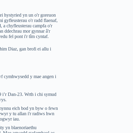
i hystyried yn un o'r goreuon
 gyfleusterau o'r radd flaenaf,
, a chyfleusterau campfa o'r
an ddechrau mor gynnar â'r
u fel pont i'r tîm cyntaf.
m Diaz, gan brofi ei allu i
awf cymhwysedd y mae angen i
 i’r Dan-23. Wrth i chi symud
wys.
 mynnu eich bod yn byw o fewn
wyr y tu allan i'r radiws hwn
nogwyr iau.
ty yn blaenoriaethu
oed. Mae agwedd gadarnhaol ac