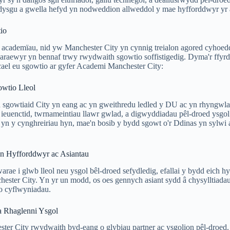
dysgu a gwella hefyd yn nodweddion allweddol y mae hyfforddwyr yr 
io
 academïau, nid yw Manchester City yn cynnig treialon agored cyhoedd
araewyr yn bennaf trwy rwydwaith sgowtio soffistigedig. Dyma'r ffyr
ael eu sgowtio ar gyfer Academi Manchester City:
wtio Lleol
sgowtiaid City yn eang ac yn gweithredu ledled y DU ac yn rhyngwl
uenctid, twrnameintiau llawr gwlad, a digwyddiadau pêl-droed ysgol 
 yn y cynghreiriau hyn, mae'n bosib y bydd sgowt o'r Ddinas yn sylwi ar
n Hyfforddwyr ac Asiantau
rae i glwb lleol neu ysgol bêl-droed sefydledig, efallai y bydd eich h
hester City. Yn yr un modd, os oes gennych asiant sydd â chysylltiadau 
o cyflwyniadau.
a Rhaglenni Ysgol
er City rwydwaith byd-eang o glybiau partner ac ysgolion pêl-droed.