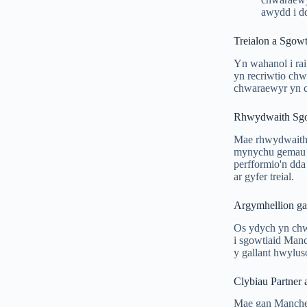
awydd i d
Treialon a Sgowt
Yn wahanol i rai
yn recriwtio chw
chwaraewyr yn c
Rhwydwaith Sgo
Mae rhwydwaith 
mynychu gemau ie
perfformio'n dda
ar gyfer treial.
Argymhellion ga
Os ydych yn chwa
i sgowtiaid Manc
y gallant hwylus
Clybiau Partner 
Mae gan Manchest