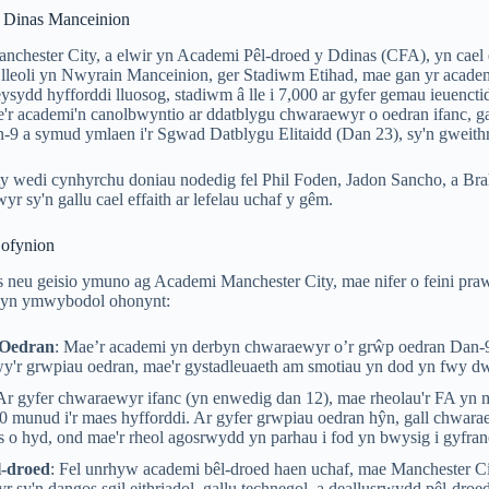
 Dinas Manceinion
hester City, a elwir yn Academi Pêl-droed y Ddinas (CFA), yn cael e
 lleoli yn Nwyrain Manceinion, ger Stadiwm Etihad, mae gan yr academi
ydd hyfforddi lluosog, stadiwm â lle i 7,000 ar gyfer gemau ieuenctid
e'r academi'n canolbwyntio ar ddatblygu chwaraewyr o oedran ifanc, g
9 a symud ymlaen i'r Sgwad Datblygu Elitaidd (Dan 23), sy'n gweithred
 wedi cynhyrchu doniau nodedig fel Phil Foden, Jadon Sancho, a Brahi
yr sy'n gallu cael effaith ar lefelau uchaf y gêm.
ofynion
 neu geisio ymuno ag Academi Manchester City, mae nifer o feini pr
 yn ymwybodol ohonynt:
Oedran
: Mae’r academi yn derbyn chwaraewyr o’r grŵp oedran Dan-9
wy'r grwpiau oedran, mae'r gystadleuaeth am smotiau yn dod yn fwy d
 Ar gyfer chwaraewyr ifanc (yn enwedig dan 12), mae rheolau'r FA yn
0 munud i'r maes hyfforddi. Ar gyfer grwpiau oedran hŷn, gall chwarae
 o hyd, ond mae'r rheol agosrwydd yn parhau i fod yn bwysig i gyfra
l-droed
: Fel unrhyw academi bêl-droed haen uchaf, mae Manchester Ci
 sy'n dangos sgil eithriadol, gallu technegol, a deallusrwydd pêl-dr