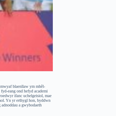
a mwyaf blaenllaw ym mhêl-
n fyd-eang ond hefyd academi
droedwyr ifanc uchelgeisiol, mae
nol. Yn yr erthygl hon, byddwn
ig adnoddau a gwybodaeth