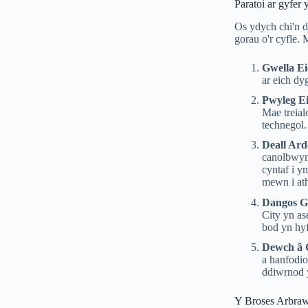
Paratoi ar gyfer
Os ydych chi'n d
gorau o'r cyfle.
Gwella Ei
ar eich dy
Pwyleg Ei
Mae treial
technegol.
Deall Ard
canolbwynt
cyntaf i y
mewn i ath
Dangos G
City yn as
bod yn hyf
Dewch â 
a hanfodio
ddiwrnod y
Y Broses Arbra