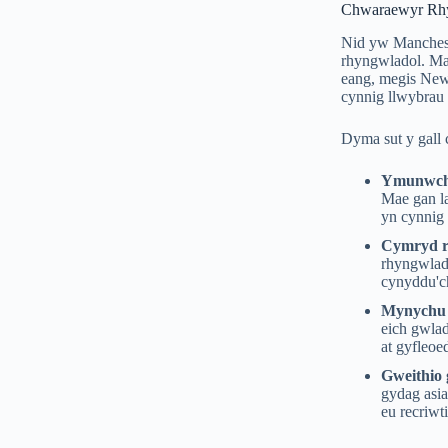
Chwaraewyr Rh
Nid yw Mancheste
rhyngwladol. Mae
eang, megis New
cynnig llwybrau
Dyma sut y gall
Ymunwch 
Mae gan l
yn cynnig
Cymryd r
rhyngwlad
cynyddu'ch
Mynychu 
eich gwlad
at gyfleoe
Gweithio
gydag asia
eu recriwt