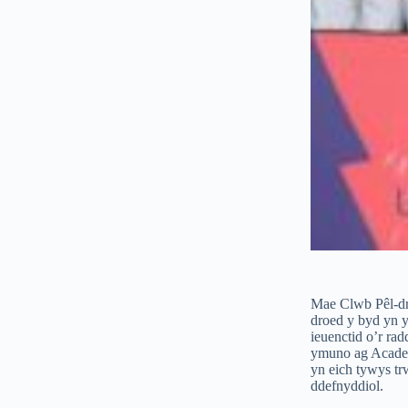
Mae Clwb Pêl-dr
droed y byd yn y
ieuenctid o’r ra
ymuno ag Academ
yn eich tywys t
ddefnyddiol.