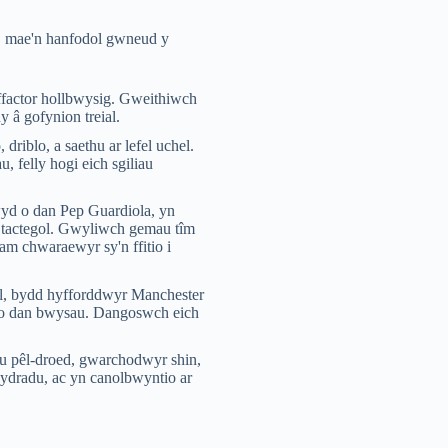
y, mae'n hanfodol gwneud y
 ffactor hollbwysig. Gweithiwch
 â gofynion treial.
driblo, a saethu ar lefel uchel.
, felly hogi eich sgiliau
wyd o dan Pep Guardiola, yn
d tactegol. Gwyliwch gemau tîm
am chwaraewyr sy'n ffitio i
ol, bydd hyfforddwyr Manchester
thio dan bwysau. Dangoswch eich
iau pêl-droed, gwarchodwyr shin,
hydradu, ac yn canolbwyntio ar