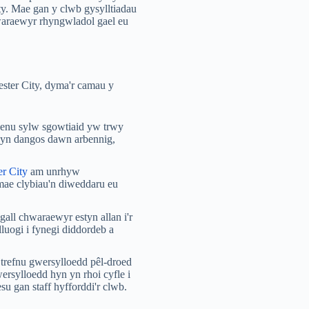
ty. Mae gan y clwb gysylltiadau
hwaraewyr rhyngwladol gael eu
ster City, dyma'r camau y
denu sylw sgowtiaid yw trwy
c yn dangos dawn arbennig,
r City
am unrhyw
mae clybiau'n diweddaru eu
gall chwaraewyr estyn allan i'r
luogi i fynegi diddordeb a
 trefnu gwersylloedd pêl-droed
rsylloedd hyn yn rhoi cyfle i
su gan staff hyfforddi'r clwb.