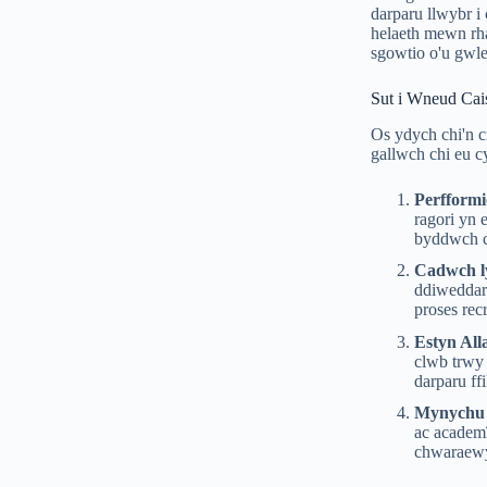
darparu llwybr i
helaeth mewn rha
sgowtio o'u gwle
Sut i Wneud Cai
Os ydych chi'n 
gallwch chi eu cy
Perfformi
ragori yn 
byddwch ch
Cadwch ly
ddiweddar
proses rec
Estyn All
clwb trwy 
darparu ff
Mynychu 
ac academï
chwaraewyr