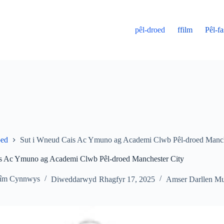
pêl-droed
ffilm
Pêl-f
oed
Sut i Wneud Cais Ac Ymuno ag Academi Clwb Pêl-droed Manch
s Ac Ymuno ag Academi Clwb Pêl-droed Manchester City
îm Cynnwys
Diweddarwyd
Rhagfyr 17, 2025
Amser Darllen
Mu