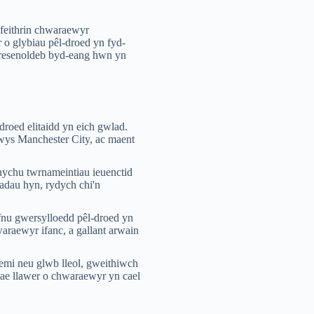
 feithrin chwaraewyr
 o glybiau pêl-droed yn fyd-
resenoldeb byd-eang hwn yn
roed elitaidd yn eich gwlad.
wys Manchester City, ac maent
nychu twrnameintiau ieuenctid
adau hyn, rydych chi'n
fnu gwersylloedd pêl-droed yn
araewyr ifanc, a gallant arwain
demi neu glwb lleol, gweithiwch
Mae llawer o chwaraewyr yn cael