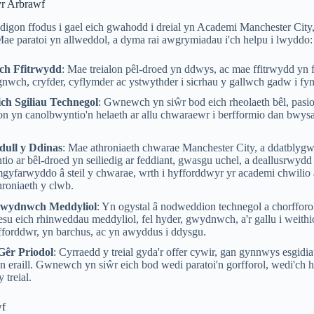
 yr Arbrawf
digon ffodus i gael eich gwahodd i dreial yn Academi Manchester Cit
 Mae paratoi yn allweddol, a dyma rai awgrymiadau i'ch helpu i lwyddo:
ch Ffitrwydd
: Mae treialon pêl-droed yn ddwys, ac mae ffitrwydd yn
gnwch, cryfder, cyflymder ac ystwythder i sicrhau y gallwch gadw i fyny
ch Sgiliau Technegol
: Gwnewch yn siŵr bod eich rheolaeth bêl, pasio, 
on yn canolbwyntio'n helaeth ar allu chwaraewr i berfformio dan bwysau
dull y Ddinas
: Mae athroniaeth chwarae Manchester City, a ddatblyg
io ar bêl-droed yn seiliedig ar feddiant, gwasgu uchel, a deallusrwyd
mgyfarwyddo â steil y chwarae, wrth i hyfforddwyr yr academi chwilio 
roniaeth y clwb.
wydnwch Meddyliol
: Yn ogystal â nodweddion technegol a chorffor
esu eich rhinweddau meddyliol, fel hyder, gwydnwch, a'r gallu i wei
forddwr, yn barchus, ac yn awyddus i ddysgu.
Gêr Priodol
: Cyrraedd y treial gyda'r offer cywir, gan gynnwys esgid
n eraill. Gwnewch yn siŵr eich bod wedi paratoi'n gorfforol, wedi'ch 
 treial.
wf