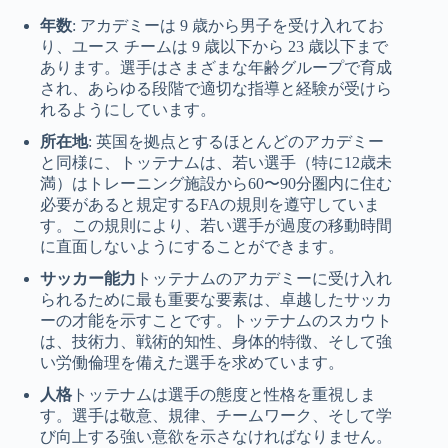
年数
: アカデミーは 9 歳から男子を受け入れてお
り、ユース チームは 9 歳以下から 23 歳以下まで
あります。選手はさまざまな年齢グループで育成
され、あらゆる段階で適切な指導と経験が受けら
れるようにしています。
所在地
: 英国を拠点とするほとんどのアカデミー
と同様に、トッテナムは、若い選手（特に12歳未
満）はトレーニング施設から60〜90分圏内に住む
必要があると規定するFAの規則を遵守していま
す。この規則により、若い選手が過度の移動時間
に直面しないようにすることができます。
サッカー能力
トッテナムのアカデミーに受け入れ
られるために最も重要な要素は、卓越したサッカ
ーの才能を示すことです。トッテナムのスカウト
は、技術力、戦術的知性、身体的特徴、そして強
い労働倫理を備えた選手を求めています。
人格
トッテナムは選手の態度と性格を重視しま
す。選手は敬意、規律、チームワーク、そして学
び向上する強い意欲を示さなければなりません。