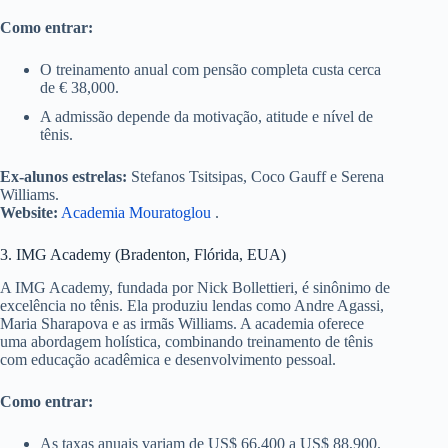
Como entrar:
O treinamento anual com pensão completa custa cerca
de € 38,000.
A admissão depende da motivação, atitude e nível de
tênis.
Ex-alunos estrelas:
Stefanos Tsitsipas, Coco Gauff e Serena
Williams.
Website:
Academia Mouratoglou
.
3. IMG Academy (Bradenton, Flórida, EUA)
A IMG Academy, fundada por Nick Bollettieri, é sinônimo de
excelência no tênis. Ela produziu lendas como Andre Agassi,
Maria Sharapova e as irmãs Williams. A academia oferece
uma abordagem holística, combinando treinamento de tênis
com educação acadêmica e desenvolvimento pessoal.
Como entrar:
As taxas anuais variam de US$ 66,400 a US$ 88,900.